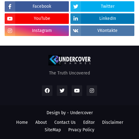
Facebook
Twitter
YouTube
LinkedIn
Instagram
VKontakte
The Truth Uncovered
Design by - Undercover
Home
About
Contact Us
Editor
Disclaimer
SiteMap
Prvacy Policy