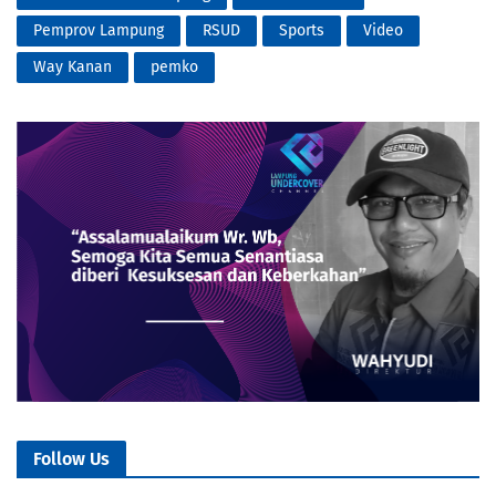
Pemprov Lampung
RSUD
Sports
Video
Way Kanan
pemko
Follow Us