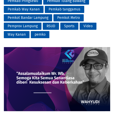
Pemkab Pringsewu
Pemkab Tulang Bawang
Pemkab Way Kanan
Pemkab tanggamus
Pemkot Bandar Lampung
Pemkot Metro
Pemprov Lampung
RSUD
Sports
Video
Way Kanan
pemko