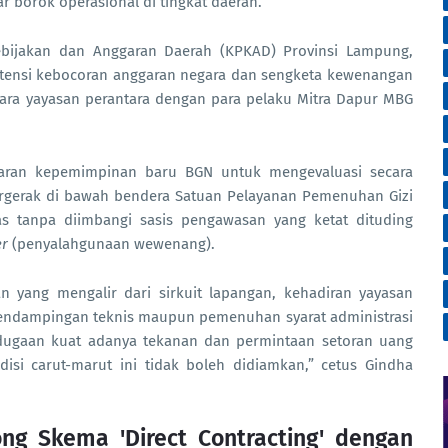
r borok operasional di tingkat daerah.
bijakan dan Anggaran Daerah (KPKAD) Provinsi Lampung,
tensi kebocoran anggaran negara dan sengketa kewenangan
tara yayasan perantara dengan para pelaku Mitra Dapur MBG
aran kepemimpinan baru BGN untuk mengevaluasi secara
bergerak di bawah bendera Satuan Pelayanan Pemenuhan Gizi
s tanpa diimbangi sasis pengawasan yang ketat dituding
er
(penyalahgunaan wewenang).
n yang mengalir dari sirkuit lapangan, kehadiran yayasan
 pendampingan teknis maupun pemenuhan syarat administrasi
l dugaan kuat adanya tekanan dan permintaan setoran uang
isi carut-marut ini tidak boleh didiamkan,” cetus Gindha
ng Skema 'Direct Contracting' dengan