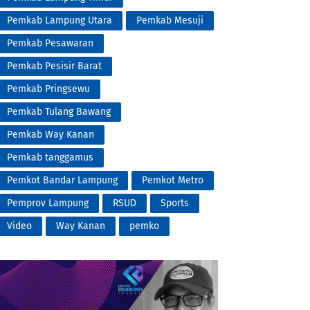
Pemkab Lampung Utara
Pemkab Mesuji
Pemkab Pesawaran
Pemkab Pesisir Barat
Pemkab Pringsewu
Pemkab Tulang Bawang
Pemkab Way Kanan
Pemkab tanggamus
Pemkot Bandar Lampung
Pemkot Metro
Pemprov Lampung
RSUD
Sports
Video
Way Kanan
pemko