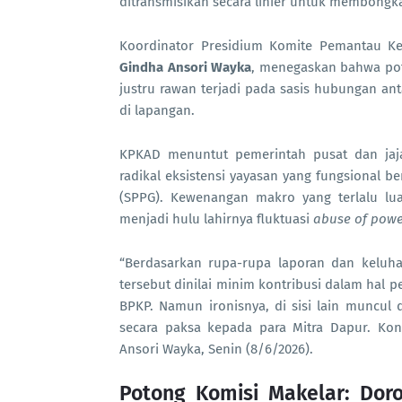
ditransmisikan secara linier untuk membongka
Koordinator Presidium Komite Pemantau Ke
Gindha Ansori Wayka
, menegaskan bahwa po
justru rawan terjadi pada sasis hubungan an
di lapangan.
KPKAD menuntut pemerintah pusat dan jaj
radikal eksistensi yayasan yang fungsional 
(SPPG). Kewenangan makro yang terlalu lua
menjadi hulu lahirnya fluktuasi
abuse of pow
“Berdasarkan rupa-rupa laporan dan keluha
tersebut dinilai minim kontribusi dalam hal
BPKP. Namun ironisnya, di sisi lain muncu
secara paksa kepada para Mitra Dapur. Kond
Ansori Wayka, Senin (8/6/2026).
Potong Komisi Makelar: Doro