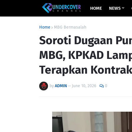
HOME
NEWS
Home
MBG Bermasalah
Soroti Dugaan Pu
MBG, KPKAD Lam
Terapkan Kontra
by
ADMIN
—
June 10, 2026
0