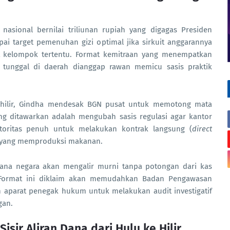
nasional bernilai triliunan rupiah yang digagas Presiden
ai target pemenuhan gizi optimal jika sirkuit anggarannya
it kelompok tertentu. Format kemitraan yang menempatkan
tunggal di daerah dianggap rawan memicu sasis praktik
-hilir, Gindha mendesak BGN pusat untuk memotong mata
yang ditawarkan adalah mengubah sasis regulasi agar kantor
otoritas penuh untuk melakukan kontrak langsung (
direct
al yang memproduksi makanan.
dana negara akan mengalir murni tanpa potongan dari kas
. Format ini diklaim akan memudahkan Badan Pengawasan
parat penegak hukum untuk melakukan audit investigatif
gan.
ir Aliran Dana dari Hulu ke Hilir