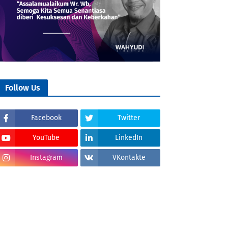
Follow Us
Facebook
Twitter
YouTube
LinkedIn
Instagram
VKontakte