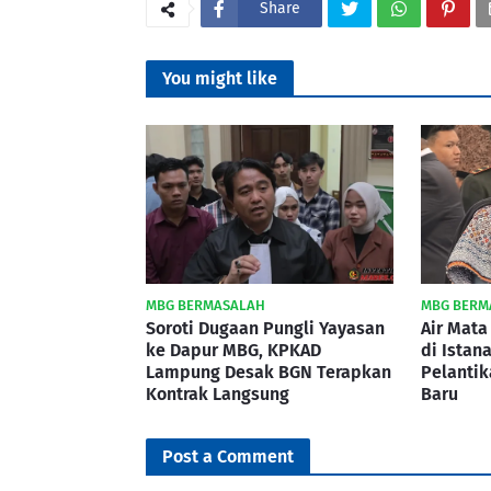
Share
You might like
MBG BERMASALAH
MBG BERM
Soroti Dugaan Pungli Yayasan
Air Mata
ke Dapur MBG, KPKAD
di Istan
Lampung Desak BGN Terapkan
Pelanti
Kontrak Langsung
Baru
Post a Comment