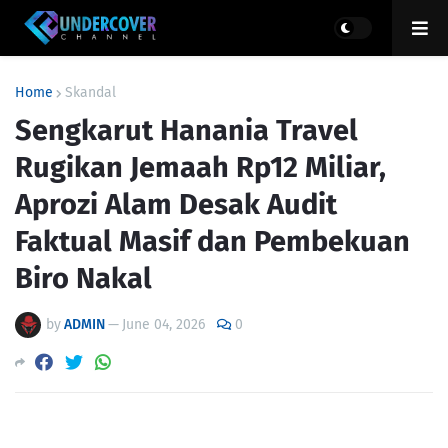
Home
Skandal
Sengkarut Hanania Travel
Rugikan Jemaah Rp12 Miliar,
Aprozi Alam Desak Audit
Faktual Masif dan Pembekuan
Biro Nakal
by
ADMIN
—
June 04, 2026
0