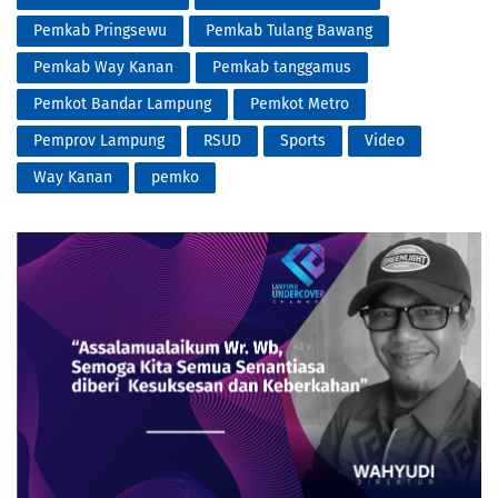
Pemkab Pringsewu
Pemkab Tulang Bawang
Pemkab Way Kanan
Pemkab tanggamus
Pemkot Bandar Lampung
Pemkot Metro
Pemprov Lampung
RSUD
Sports
Video
Way Kanan
pemko