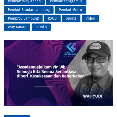
Pemkab Way Kanan
Pemkab tanggamus
Pemkot Bandar Lampung
Pemkot Metro
Pemprov Lampung
RSUD
Sports
Video
Way Kanan
pemko