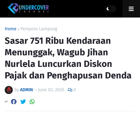
Home
Pemprov Lampung
Sasar 751 Ribu Kendaraan
Menunggak, Wagub Jihan
Nurlela Luncurkan Diskon
Pajak dan Penghapusan Denda
by
ADMIN
—
June 02, 2026
0