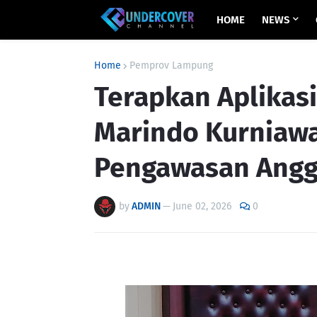
HOME
NEWS
Home
Pemprov Lampung
Terapkan Aplikas
Marindo Kurniawan
Pengawasan Angg
by
ADMIN
—
June 02, 2026
0