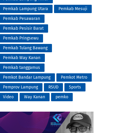
Pemkab Lampung Utara
Pemkab Mesuji
Pemkab Pesawaran
Pemkab Pesisir Barat
Pemkab Pringsewu
Pemkab Tulang Bawang
Pemkab Way Kanan
Pemkab tanggamus
Pemkot Bandar Lampung
Pemkot Metro
Pemprov Lampung
RSUD
Sports
Video
Way Kanan
pemko