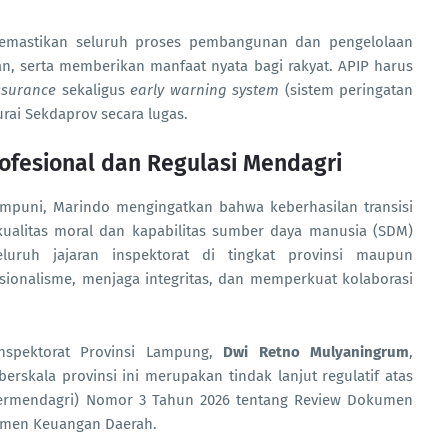
memastikan seluruh proses pembangunan dan pengelolaan
an, serta memberikan manfaat nyata bagi rakyat. APIP harus
ssurance
sekaligus
early warning system
(sistem peringatan
rai Sekdaprov secara lugas.
ofesional dan Regulasi Mendagri
mumpuni, Marindo mengingatkan bahwa keberhasilan transisi
kualitas moral dan kapabilitas sumber daya manusia (SDM)
luruh jajaran inspektorat di tingkat provinsi maupun
ionalisme, menjaga integritas, dan memperkuat kolaborasi
nspektorat Provinsi Lampung,
Dwi Retno Mulyaningrum
,
rskala provinsi ini merupakan tindak lanjut regulatif atas
(Permendagri) Nomor 3 Tahun 2026 tentang Review Dokumen
men Keuangan Daerah.