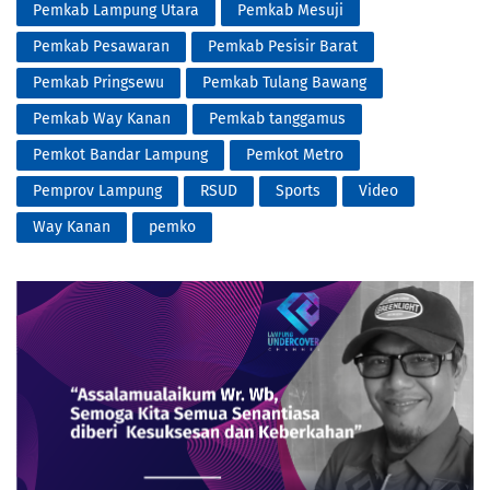
Pemkab Lampung Utara
Pemkab Mesuji
Pemkab Pesawaran
Pemkab Pesisir Barat
Pemkab Pringsewu
Pemkab Tulang Bawang
Pemkab Way Kanan
Pemkab tanggamus
Pemkot Bandar Lampung
Pemkot Metro
Pemprov Lampung
RSUD
Sports
Video
Way Kanan
pemko