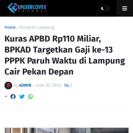
Home
Pemprov Lampung
Kuras APBD Rp110 Miliar,
BPKAD Targetkan Gaji ke-13
PPPK Paruh Waktu di Lampung
Cair Pekan Depan
by
ADMIN
—
June 05, 2026
0