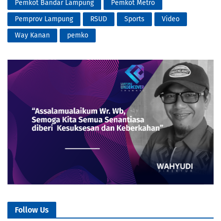
Pemkot Bandar Lampung
Pemkot Metro
Pemprov Lampung
RSUD
Sports
Video
Way Kanan
pemko
Follow Us