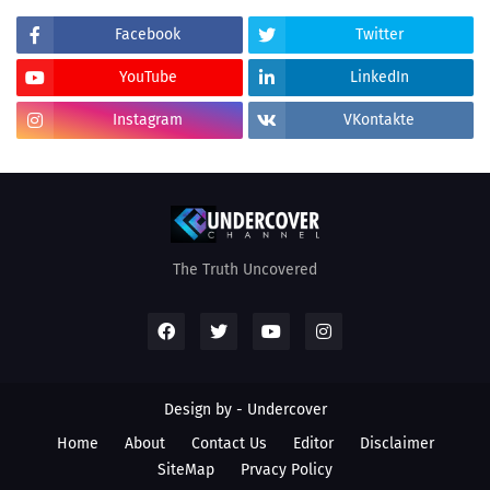
Facebook
Twitter
YouTube
LinkedIn
Instagram
VKontakte
The Truth Uncovered
Design by - Undercover
Home
About
Contact Us
Editor
Disclaimer
SiteMap
Prvacy Policy