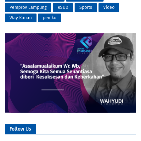
Pemprov Lampung
RSUD
Sports
Video
Way Kanan
pemko
Follow Us