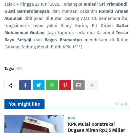
sejak 4 hingga 23 Juni 2026. Tersangka
Juniadi Sri Priambudi
,
Gusti Bernardiansyah
, dan mantan Kakanim
Ronald Arman
Abdullah
dititipkan di Rutan Cabang ACLC C1. Sementara itu,
fungsionaris teras yakni Silmy Karim, Plt Dirjen
Saffar
Muhammad Godam
, Jaya Saputra, serta dua Kasubdit
Tessar
Bayu Setyaji
dan
Bagus Bramantyo
mendekam di Rutan
Cabang Gedung Merah Putih KPK. (***)
Tags:
KPK
You might like
View all
KPK
KPK Mulai Konstruksi
Dugaan Aliran Rp3,5 Miliar