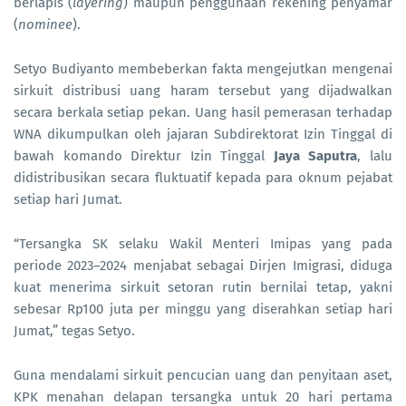
berlapis (
layering
) maupun penggunaan rekening penyamar
(
nominee
).
Setyo Budiyanto membeberkan fakta mengejutkan mengenai
sirkuit distribusi uang haram tersebut yang dijadwalkan
secara berkala setiap pekan. Uang hasil pemerasan terhadap
WNA dikumpulkan oleh jajaran Subdirektorat Izin Tinggal di
bawah komando Direktur Izin Tinggal
Jaya Saputra
, lalu
didistribusikan secara fluktuatif kepada para oknum pejabat
setiap hari Jumat.
“Tersangka SK selaku Wakil Menteri Imipas yang pada
periode 2023–2024 menjabat sebagai Dirjen Imigrasi, diduga
kuat menerima sirkuit setoran rutin bernilai tetap, yakni
sebesar Rp100 juta per minggu yang diserahkan setiap hari
Jumat,” tegas Setyo.
Guna mendalami sirkuit pencucian uang dan penyitaan aset,
KPK menahan delapan tersangka untuk 20 hari pertama