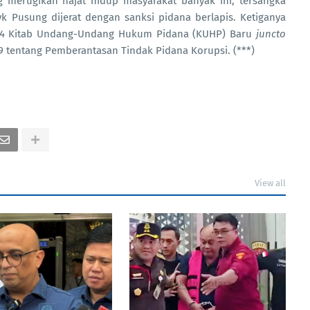
 merugikan hajat hidup masyarakat banyak ini, tersangka
 Pusung dijerat dengan sanksi pidana berlapis. Ketiganya
604 Kitab Undang-Undang Hukum Pidana (KUHP) Baru
juncto
 tentang Pemberantasan Tindak Pidana Korupsi. (***)
View all