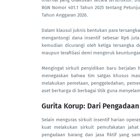
internal yang dilakukan secara terstruktur.
BGN Nomor 401.1 Tahun 2025 tentang Petunju
Tahun Anggaran 2026.
Dalam klausul juknis bentukan para tersangka
mengantongi dana insentif sebesar Rp6 juta p
kemudian dicurangi oleh ketiga tersangka d
maupun terafiliasi demi mengeruk keuntungan 
Mengingat sirkuit penyidikan baru berjalan 
menegaskan bahwa tim satgas khusus masih 
melakukan pemetaan, penggeledahan, pemerik
aset berharga di berbagai titik guna menyel
Gurita Korup: Dari Pengadaan 
Selain menguras sirkuit insentif harian opera
kuat melakukan sirkuit pemufakatan jaha
pengadaan barang dan jasa fiktif yang sam