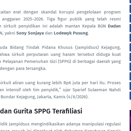
rkaitan erat dengan skandal korupsi pengelolaan program
 anggaran 2025–2026. Tiga figur publik yang telah resmi
am sirkuit penyidikan ini adalah mantan Kepala BGN
Dadan
N, yakni
Sony Sonjaya
dan
Lodewyk Pusung
.
Muda Bidang Tindak Pidana Khusus (Jampidsus) Kejagung,
hwa sirkuit perputaran uang haram tersebut diduga kuat
n Pelayanan Pemenuhan Gizi (SPPG) di berbagai daerah yang
g dengan para tersangka.
uit aliran uang kurang lebih Rp6 juta per hari itu. Proses
an intensif oleh tim penyidik,” ujar Syarief Sulaeman Nahdi
Bundar Kejagung, Jakarta, Kamis (4/6/2026).
an Gurita SPPG Terafiliasi
idik Jampidsus mengindikasikan adanya manipulasi regulasi