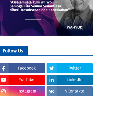
Follow Us
Facebook
Twitter
YouTube
LinkedIn
Instagram
VKontakte