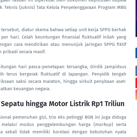
 Dugaan rasuah ini diperkuat oleh dokumen Keputusan Kepala
k Teknis (Juknis) Tata Kelola Penyelenggaraan Program MBG
 tersebut, diatur skema bahwa setiap unit kerja SPPG berhak
er hari. Celah keuntungan finansial fluktuatif inilah yang
engan cara mendirikan atau menunjuk jaringan SPPG fiktif
pribadi secara masif.
hitungan hari pasca-penetapan tersangka, Dirdik Jampidsus
terus bergerak fluktuatif di lapangan. Penyidik tengah
saan saksi secara maraton, hingga sirkuit penyitaan aset-
amatkan keuangan negara.
Sepatu hingga Motor Listrik Rp1 Triliun
sional pemenuhan gizi, trio eks petinggi BGN ini juga diduga
t melalui modus penggelembungan harga (
markup
) serta
a sekali tidak memiliki korelasi dengan kebutuhan nyata