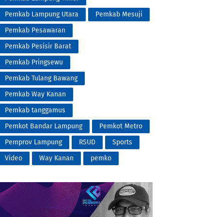
Pemkab Lampung Utara
Pemkab Mesuji
Pemkab Pesawaran
Pemkab Pesisir Barat
Pemkab Pringsewu
Pemkab Tulang Bawang
Pemkab Way Kanan
Pemkab tanggamus
Pemkot Bandar Lampung
Pemkot Metro
Pemprov Lampung
RSUD
Sports
Video
Way Kanan
pemko