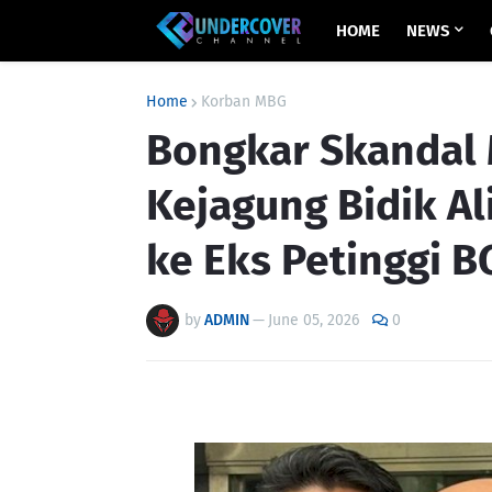
HOME
NEWS
Home
Korban MBG
Bongkar Skandal M
Kejagung Bidik Al
ke Eks Petinggi 
by
ADMIN
—
June 05, 2026
0