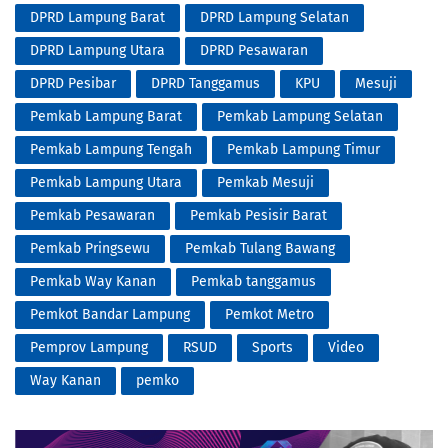
DPRD Lampung Barat
DPRD Lampung Selatan
DPRD Lampung Utara
DPRD Pesawaran
DPRD Pesibar
DPRD Tanggamus
KPU
Mesuji
Pemkab Lampung Barat
Pemkab Lampung Selatan
Pemkab Lampung Tengah
Pemkab Lampung Timur
Pemkab Lampung Utara
Pemkab Mesuji
Pemkab Pesawaran
Pemkab Pesisir Barat
Pemkab Pringsewu
Pemkab Tulang Bawang
Pemkab Way Kanan
Pemkab tanggamus
Pemkot Bandar Lampung
Pemkot Metro
Pemprov Lampung
RSUD
Sports
Video
Way Kanan
pemko