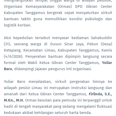
menghanguskan tempat tinggal warga di wilayah pelosok,
Organisasi Kemasyarakatan (Ormas) DPD Gibran Center
Kabupaten Tanggamus bergerak cepat menyalurkan sirkuit
bantuan taktis guna memulihkan kondisi psikologis dan
logistik korban.
Aksi kepedulian tersebut menyasar kediaman Sahabuddin
(31), seorang warga di Dusun Sinar Jaya, Pekon (Desa)
Ketapang, Kecamatan Limau, Kabupaten Tanggamus, Kamis
(4/6/2026). Penyerahan bantuan dipimpin langsung secara
formal oleh Wakil Ketua Gibran Center Tanggamus,
Yuliar
Baro
, didampingi jajaran pengurus inti organisasi.
Yuliar Baro menjelaskan, sirkuit pergerakan timnya ke
wilayah pesisir Limau ini merupakan instruksi langsung dan
amanah dari Ketua Gibran Center Tanggamus,
Firlinda, S.E.,
M.Kn., M.H.
Ormas besutan para pemuda ini terpanggil untuk
hadir di tengah masyarakat yang sedang mengalami fluktuasi
kedukaan akibat kehilangan seluruh harta benda.