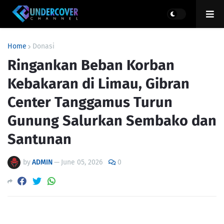
Home
Donasi
Ringankan Beban Korban
Kebakaran di Limau, Gibran
Center Tanggamus Turun
Gunung Salurkan Sembako dan
Santunan
by
ADMIN
—
June 05, 2026
0