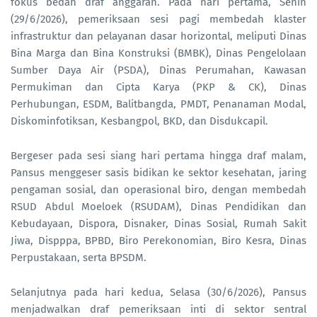
fokus bedah draf anggaran. Pada hari pertama, Senin
(29/6/2026), pemeriksaan sesi pagi membedah klaster
infrastruktur dan pelayanan dasar horizontal, meliputi Dinas
Bina Marga dan Bina Konstruksi (BMBK), Dinas Pengelolaan
Sumber Daya Air (PSDA), Dinas Perumahan, Kawasan
Permukiman dan Cipta Karya (PKP & CK), Dinas
Perhubungan, ESDM, Balitbangda, PMDT, Penanaman Modal,
Diskominfotiksan, Kesbangpol, BKD, dan Disdukcapil.
Bergeser pada sesi siang hari pertama hingga draf malam,
Pansus menggeser sasis bidikan ke sektor kesehatan, jaring
pengaman sosial, dan operasional biro, dengan membedah
RSUD Abdul Moeloek (RSUDAM), Dinas Pendidikan dan
Kebudayaan, Dispora, Disnaker, Dinas Sosial, Rumah Sakit
Jiwa, Dispppa, BPBD, Biro Perekonomian, Biro Kesra, Dinas
Perpustakaan, serta BPSDM.
Selanjutnya pada hari kedua, Selasa (30/6/2026), Pansus
menjadwalkan draf pemeriksaan inti di sektor sentral