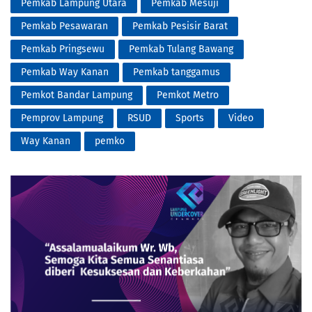
Pemkab Lampung Utara
Pemkab Mesuji
Pemkab Pesawaran
Pemkab Pesisir Barat
Pemkab Pringsewu
Pemkab Tulang Bawang
Pemkab Way Kanan
Pemkab tanggamus
Pemkot Bandar Lampung
Pemkot Metro
Pemprov Lampung
RSUD
Sports
Video
Way Kanan
pemko