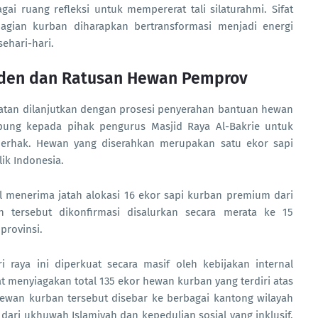
i ruang refleksi untuk mempererat tali silaturahmi. Sifat
gian kurban diharapkan bertransformasi menjadi energi
sehari-hari.
iden dan Ratusan Hewan Pemprov
iatan dilanjutkan dengan prosesi penyerahan bantuan hewan
pung kepada pihak pengurus Masjid Raya Al-Bakrie untuk
 berhak. Hewan yang diserahkan merupakan satu ekor sapi
ik Indonesia.
al menerima jatah alokasi 16 ekor sapi kurban premium dari
n tersebut dikonfirmasi disalurkan secara merata ke 15
provinsi.
aya ini diperkuat secara masif oleh kebijakan internal
 menyiagakan total 135 ekor hewan kurban yang terdiri atas
hewan kurban tersebut disebar ke berbagai kantong wilayah
dari ukhuwah Islamiyah dan kepedulian sosial yang inklusif.