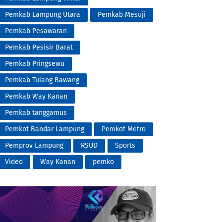
Pemkab Lampung Utara
Pemkab Mesuji
Pemkab Pesawaran
Pemkab Pesisir Barat
Pemkab Pringsewu
Pemkab Tulang Bawang
Pemkab Way Kanan
Pemkab tanggamus
Pemkot Bandar Lampung
Pemkot Metro
Pemprov Lampung
RSUD
Sports
Video
Way Kanan
pemko