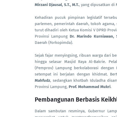
Mirzani Djausal, S.T., M.T.
, yang dipusatkan di 
Kehadiran pucuk pimpinan legislatif terseb
parlemen, pemerintah daerah, tokoh agama, s
turut dihadiri oleh Ketua Komisi V DPRD Pro
Provinsi Lampung
Dr. Marindo Kurniawan, S
Daerah (Forkopimda).
Sejak fajar menyingsing, ribuan warga dari 
hingga selasar Masjid Raya Al-Bakrie. Pel
(Pemprov) Lampung berkolaborasi dengan 
setempat ini berjalan dengan khidmat. Be
Mahfudz
, sedangkan khotbah Iduladha disam
Provinsi Lampung,
Prof. Mohammad Mukri
.
Pembangunan Berbasis Keikh
Dalam sambutan resminya, Gubernur Lamp