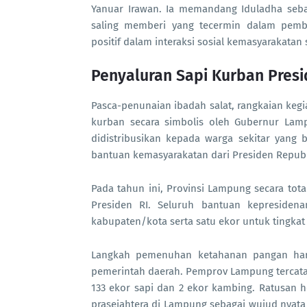
Yanuar Irawan. Ia memandang Iduladha sebaga
saling memberi yang tecermin dalam pemba
positif dalam interaksi sosial kemasyarakatan 
Penyaluran Sapi Kurban Pres
Pasca-penunaian ibadah salat, rangkaian keg
kurban secara simbolis oleh Gubernur Lam
didistribusikan kepada warga sekitar yang
bantuan kemasyarakatan dari Presiden Republ
Pada tahun ini, Provinsi Lampung secara tot
Presiden RI. Seluruh bantuan kepresidena
kabupaten/kota serta satu ekor untuk tingkat 
Langkah pemenuhan ketahanan pangan hari r
pemerintah daerah. Pemprov Lampung tercatat
133 ekor sapi dan 2 ekor kambing. Ratusan 
prasejahtera di Lampung sebagai wujud nyata 