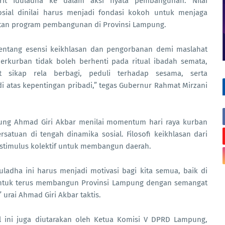
irit Iduladha ke dalam aksi nyata pembangunan. Nilai
sosial dinilai harus menjadi fondasi kokoh untuk menjaga
jutan program pembangunan di Provinsi Lampung.
entang esensi keikhlasan dan pengorbanan demi maslahat
erkurban tidak boleh berhenti pada ritual ibadah semata,
t sikap rela berbagi, peduli terhadap sesama, serta
 atas kepentingan pribadi,” tegas Gubernur Rahmat Mirzani
ng Ahmad Giri Akbar menilai momentum hari raya kurban
satuan di tengah dinamika sosial. Filosofi keikhlasan dari
i stimulus kolektif untuk membangun daerah.
ladha ini harus menjadi motivasi bagi kita semua, baik di
untuk terus membangun Provinsi Lampung dengan semangat
urai Ahmad Giri Akbar taktis.
 ini juga diutarakan oleh Ketua Komisi V DPRD Lampung,