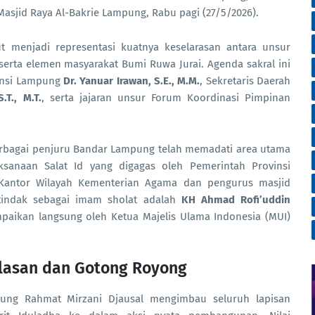
Masjid Raya Al-Bakrie Lampung, Rabu pagi (27/5/2026).
ut menjadi representasi kuatnya keselarasan antara unsur
erta elemen masyarakat Bumi Ruwa Jurai. Agenda sakral ini
vinsi Lampung
Dr. Yanuar Irawan, S.E., M.M.
, Sekretaris Daerah
.T., M.T.
, serta jajaran unsur Forum Koordinasi Pimpinan
berbagai penjuru Bandar Lampung telah memadati area utama
aksanaan Salat Id yang digagas oleh Pemerintah Provinsi
Kantor Wilayah Kementerian Agama dan pengurus masjid
rtindak sebagai imam sholat adalah
KH Ahmad Rofi’uddin
paikan langsung oleh Ketua Majelis Ulama Indonesia (MUI)
lasan dan Gotong Royong
ung Rahmat Mirzani Djausal mengimbau seluruh lapisan