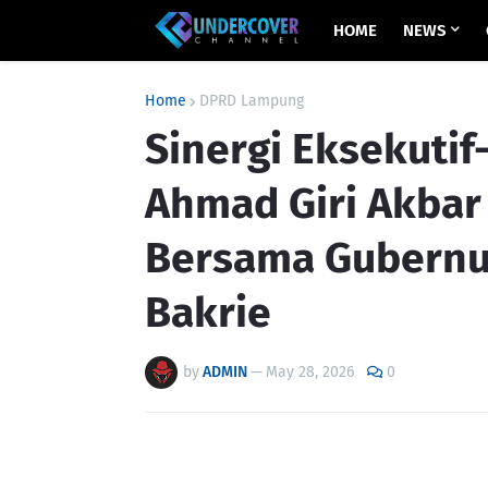
HOME
NEWS
Home
DPRD Lampung
Sinergi Eksekutif
Ahmad Giri Akbar 
Bersama Gubernur
Bakrie
by
ADMIN
—
May 28, 2026
0