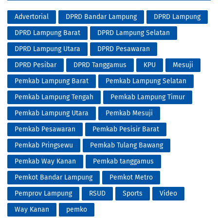
Advertorial
DPRD Bandar Lampung
DPRD Lampung
DPRD Lampung Barat
DPRD Lampung Selatan
DPRD Lampung Utara
DPRD Pesawaran
DPRD Pesibar
DPRD Tanggamus
KPU
Mesuji
Pemkab Lampung Barat
Pemkab Lampung Selatan
Pemkab Lampung Tengah
Pemkab Lampung Timur
Pemkab Lampung Utara
Pemkab Mesuji
Pemkab Pesawaran
Pemkab Pesisir Barat
Pemkab Pringsewu
Pemkab Tulang Bawang
Pemkab Way Kanan
Pemkab tanggamus
Pemkot Bandar Lampung
Pemkot Metro
Pemprov Lampung
RSUD
Sports
Video
Way Kanan
pemko