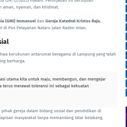
u (24/12/2025) malam. Peninjauan ini bertujuan
an aman, nyaman, dan khidmat.
sia (GMI) Immanuel
dan
Gereja Katedral Kristus Raja
,
 di Pos Pelayanan Nataru Jalan Raden Intan.
ial
hwa kerukunan antarumat beragama di Lampung yang telah
ing berharga.
dasi utama kita untuk maju, membangun, dan mengejar
a terus merawat toleransi ini sebagai kekuatan
 pihak gereja dalam bidang sosial dan pendidikan di
lapisan masyarakat tanpa memandang latar belakang.