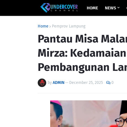
HOME
NEWS
Home
Pemprov Lampung
Pantau Misa Mala
Mirza: Kedamaian
Pembangunan La
by
ADMIN
—
December 25, 2025
0