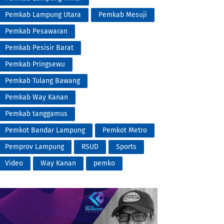
Pemkab Lampung Utara
Pemkab Mesuji
Pemkab Pesawaran
Pemkab Pesisir Barat
Pemkab Pringsewu
Pemkab Tulang Bawang
Pemkab Way Kanan
Pemkab tanggamus
Pemkot Bandar Lampung
Pemkot Metro
Pemprov Lampung
RSUD
Sports
Video
Way Kanan
pemko