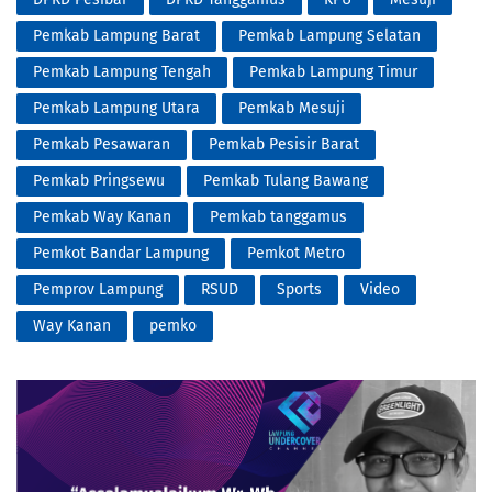
Pemkab Lampung Barat
Pemkab Lampung Selatan
Pemkab Lampung Tengah
Pemkab Lampung Timur
Pemkab Lampung Utara
Pemkab Mesuji
Pemkab Pesawaran
Pemkab Pesisir Barat
Pemkab Pringsewu
Pemkab Tulang Bawang
Pemkab Way Kanan
Pemkab tanggamus
Pemkot Bandar Lampung
Pemkot Metro
Pemprov Lampung
RSUD
Sports
Video
Way Kanan
pemko