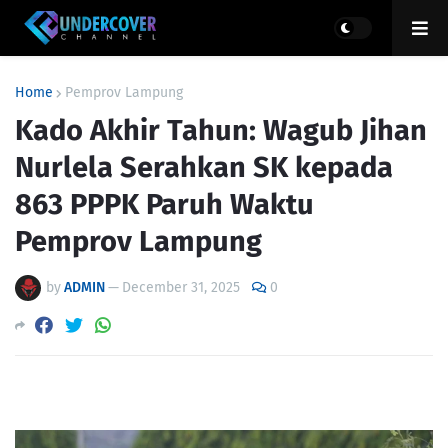
Home
Pemprov Lampung
Kado Akhir Tahun: Wagub Jihan
Nurlela Serahkan SK kepada
863 PPPK Paruh Waktu
Pemprov Lampung
by
ADMIN
—
December 31, 2025
0