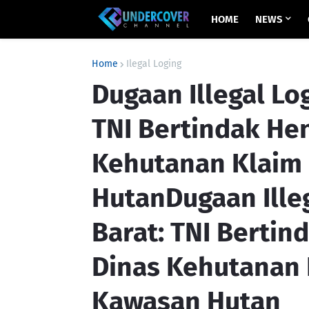
HOME
NEWS
Home
Ilegal Loging
Dugaan Illegal Log
TNI Bertindak Hen
Kehutanan Klaim 
HutanDugaan Illeg
Barat: TNI Bertin
Dinas Kehutanan K
Kawasan Hutan