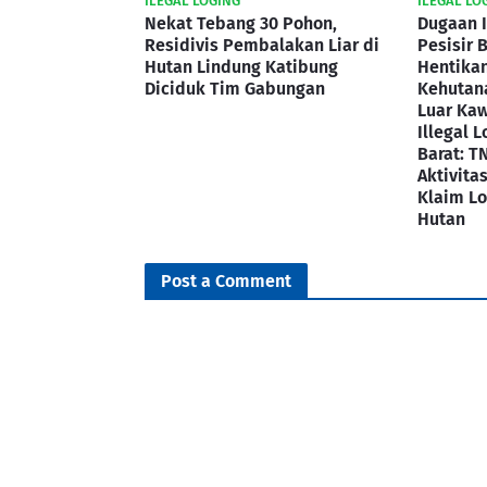
ILEGAL LOGING
ILEGAL LO
Nekat Tebang 30 Pohon,
Dugaan I
Residivis Pembalakan Liar di
Pesisir 
Hutan Lindung Katibung
Hentikan
Diciduk Tim Gabungan
Kehutana
Luar Ka
Illegal L
Barat: T
Aktivita
Klaim Lo
Hutan
Post a Comment