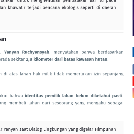
ntahkan untuk menghentikan pembalakan liar itu pada
n khawatir terjadi bencana ekologis seperti di daerah
nan
g,
Yanyan Ruchyansyah
, menyatakan bahwa berdasarkan
rada sekitar
2,8 kilometer dari batas kawasan hutan
.
n di atas lahan hak milik tidak memerlukan izin sepanjang
gakui bahwa
identitas pemilik lahan belum diketahui pasti
.
ang membeli lahan dari seseorang yang mengaku sebagai
r Yanyan saat Dialog Lingkungan yang digelar Himpunan