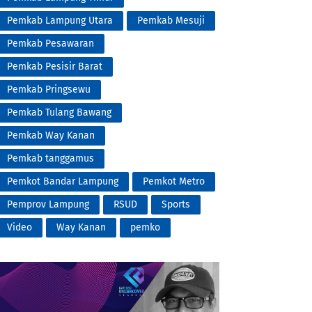
Pemkab Lampung Utara
Pemkab Mesuji
Pemkab Pesawaran
Pemkab Pesisir Barat
Pemkab Pringsewu
Pemkab Tulang Bawang
Pemkab Way Kanan
Pemkab tanggamus
Pemkot Bandar Lampung
Pemkot Metro
Pemprov Lampung
RSUD
Sports
Video
Way Kanan
pemko