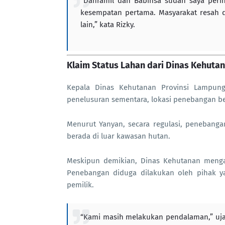
“Danramil dan Babinsa sudah saya peri
kesempatan pertama. Masyarakat resah da
lain,” kata Rizky.
Klaim Status Lahan dari Dinas Kehuta
Kepala Dinas Kehutanan Provinsi Lampun
penelusuran sementara, lokasi penebangan be
Menurut Yanyan, secara regulasi, penebanga
berada di luar kawasan hutan.
Meskipun demikian, Dinas Kehutanan men
Penebangan diduga dilakukan oleh pihak y
pemilik.
“Kami masih melakukan pendalaman,” uja