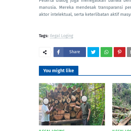
Peserta dialog juga menegaskan bahwa benc
manusia. Mereka mendesak transparansi p
aktor intelektual, serta keterlibatan aktif m
Tags:
Ilegal Loging
Share
You might like