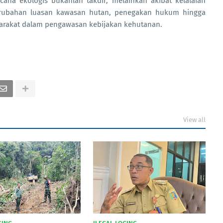
ana ekologis bukanlah takdir, melainkan akibat kelalaian
erubahan luasan kawasan hutan, penegakan hukum hingga
asyarakat dalam pengawasan kebijakan kehutanan.
View all