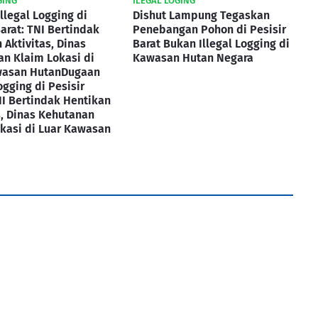
GING
ILEGAL LOGING
llegal Logging di
Dishut Lampung Tegaskan
Barat: TNI Bertindak
Penebangan Pohon di Pesisir
 Aktivitas, Dinas
Barat Bukan Illegal Logging di
n Klaim Lokasi di
Kawasan Hutan Negara
wasan HutanDugaan
ogging di Pesisir
NI Bertindak Hentikan
s, Dinas Kehutanan
kasi di Luar Kawasan