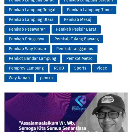
Pemkab Lampung Barat
Pemkab Lampung Selatan
Pemkab Lampung Tengah
Pemkab Lampung Timur
Pemkab Lampung Utara
Pemkab Mesuji
Pemkab Pesawaran
Pemkab Pesisir Barat
Pemkab Pringsewu
Pemkab Tulang Bawang
Pemkab Way Kanan
Pemkab tanggamus
Pemkot Bandar Lampung
Pemkot Metro
Pemprov Lampung
RSUD
Sports
Video
Way Kanan
pemko