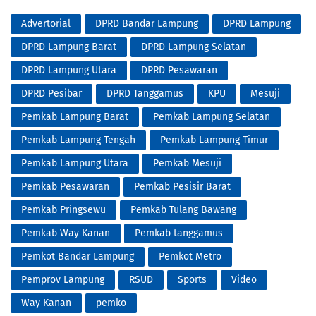
Advertorial
DPRD Bandar Lampung
DPRD Lampung
DPRD Lampung Barat
DPRD Lampung Selatan
DPRD Lampung Utara
DPRD Pesawaran
DPRD Pesibar
DPRD Tanggamus
KPU
Mesuji
Pemkab Lampung Barat
Pemkab Lampung Selatan
Pemkab Lampung Tengah
Pemkab Lampung Timur
Pemkab Lampung Utara
Pemkab Mesuji
Pemkab Pesawaran
Pemkab Pesisir Barat
Pemkab Pringsewu
Pemkab Tulang Bawang
Pemkab Way Kanan
Pemkab tanggamus
Pemkot Bandar Lampung
Pemkot Metro
Pemprov Lampung
RSUD
Sports
Video
Way Kanan
pemko