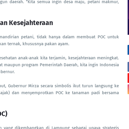
un daerah. “Kita semua ingin desa maju, petani makmur,
an Kesejahteraan
mandirian petani, tidak hanya dalam membuat POC untuk
kan ternak, khususnya pakan ayam.
ehatan anak-anak kita terjamin, kesejahteraan meningkat.
at maupun program Pemerintah Daerah, kita ingin Indonesia
ubernur.
t, Gubernur Mirza secara simbolis ikut turun langsung ke
bajak) dan menyemprotkan POC ke tanaman padi bersama
OC)
n yang dikembangkan di Lampung sebagai upaya strategis