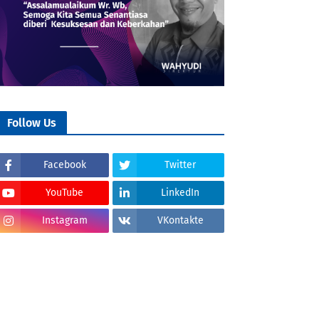
Follow Us
Facebook
Twitter
YouTube
LinkedIn
Instagram
VKontakte