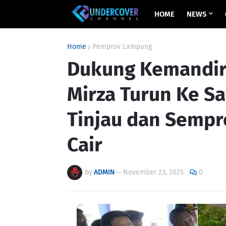
HOME
NEWS
Home
Pemprov Lampung
Dukung Kemandiri
Mirza Turun Ke S
Tinjau dan Sempr
Cair
by
ADMIN
—
November 23, 2025
0