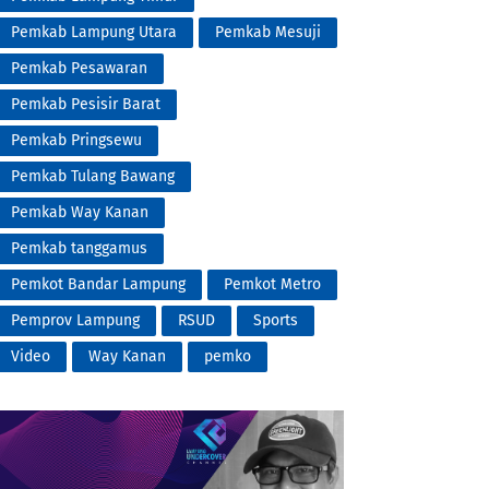
Pemkab Lampung Utara
Pemkab Mesuji
Pemkab Pesawaran
Pemkab Pesisir Barat
Pemkab Pringsewu
Pemkab Tulang Bawang
Pemkab Way Kanan
Pemkab tanggamus
Pemkot Bandar Lampung
Pemkot Metro
Pemprov Lampung
RSUD
Sports
Video
Way Kanan
pemko