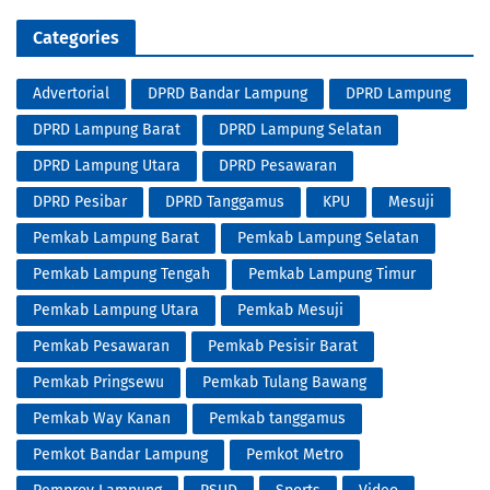
Categories
Advertorial
DPRD Bandar Lampung
DPRD Lampung
DPRD Lampung Barat
DPRD Lampung Selatan
DPRD Lampung Utara
DPRD Pesawaran
DPRD Pesibar
DPRD Tanggamus
KPU
Mesuji
Pemkab Lampung Barat
Pemkab Lampung Selatan
Pemkab Lampung Tengah
Pemkab Lampung Timur
Pemkab Lampung Utara
Pemkab Mesuji
Pemkab Pesawaran
Pemkab Pesisir Barat
Pemkab Pringsewu
Pemkab Tulang Bawang
Pemkab Way Kanan
Pemkab tanggamus
Pemkot Bandar Lampung
Pemkot Metro