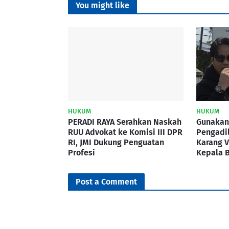
You might like
HUKUM
HUKUM
PERADI RAYA Serahkan Naskah
Gunakan
RUU Advokat ke Komisi III DPR
Pengadil
RI, JMI Dukung Penguatan
Karang 
Profesi
Kepala 
Post a Comment