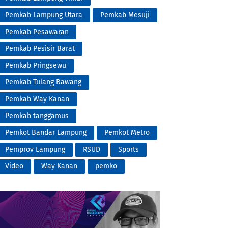
Pemkab Lampung Utara
Pemkab Mesuji
Pemkab Pesawaran
Pemkab Pesisir Barat
Pemkab Pringsewu
Pemkab Tulang Bawang
Pemkab Way Kanan
Pemkab tanggamus
Pemkot Bandar Lampung
Pemkot Metro
Pemprov Lampung
RSUD
Sports
Video
Way Kanan
pemko