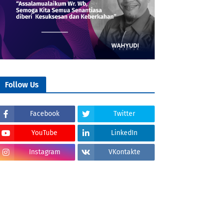
Follow Us
Facebook
Twitter
YouTube
LinkedIn
Instagram
VKontakte