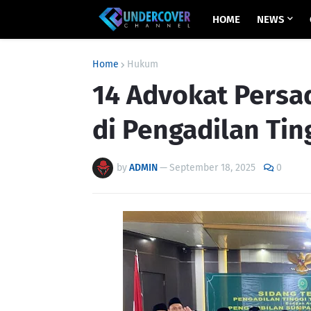
HOME
NEWS
Home
Hukum
14 Advokat Persa
di Pengadilan Tin
by
ADMIN
—
September 18, 2025
0