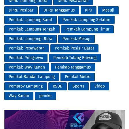
DPRD Lampung Utara
DPRD Pesawaran
DPRD Pesibar
DPRD Tanggamus
KPU
Mesuji
Pemkab Lampung Barat
Pemkab Lampung Selatan
Pemkab Lampung Tengah
Pemkab Lampung Timur
Pemkab Lampung Utara
Pemkab Mesuji
Pemkab Pesawaran
Pemkab Pesisir Barat
Pemkab Pringsewu
Pemkab Tulang Bawang
Pemkab Way Kanan
Pemkab tanggamus
Pemkot Bandar Lampung
Pemkot Metro
Pemprov Lampung
RSUD
Sports
Video
Way Kanan
pemko