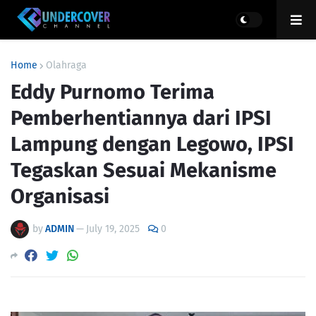
Home
Olahraga
Eddy Purnomo Terima
Pemberhentiannya dari IPSI
Lampung dengan Legowo, IPSI
Tegaskan Sesuai Mekanisme
Organisasi
by
ADMIN
—
July 19, 2025
0