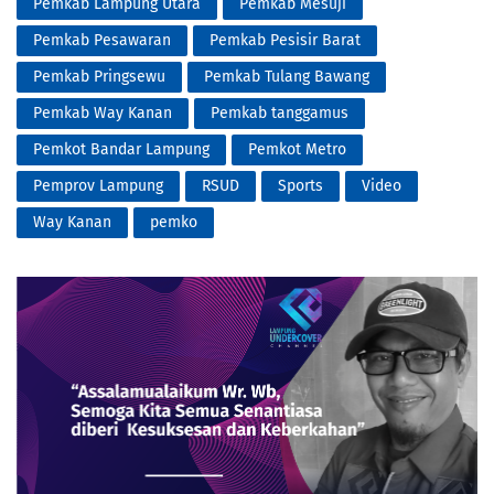
Pemkab Lampung Utara
Pemkab Mesuji
Pemkab Pesawaran
Pemkab Pesisir Barat
Pemkab Pringsewu
Pemkab Tulang Bawang
Pemkab Way Kanan
Pemkab tanggamus
Pemkot Bandar Lampung
Pemkot Metro
Pemprov Lampung
RSUD
Sports
Video
Way Kanan
pemko