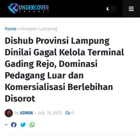
Home
Pemprov Lampung
Dishub Provinsi Lampung
Dinilai Gagal Kelola Terminal
Gading Rejo, Dominasi
Pedagang Luar dan
Komersialisasi Berlebihan
Disorot
by
ADMIN
—
July 16, 2025
0