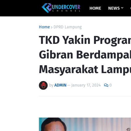
HOME
NEWS
Home
DPRD Lampung
TKD Yakin Progr
Gibran Berdampak
Masyarakat Lamp
by
ADMIN
—
January 17, 2024
0