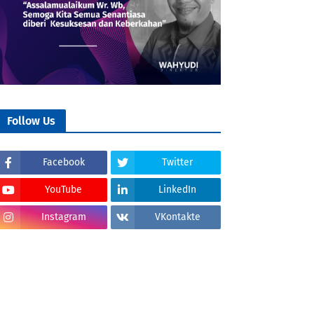
Follow Us
Facebook
Twitter
YouTube
LinkedIn
Instagram
VKontakte