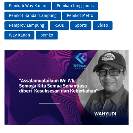
Pemkab Way Kanan
Pemkab tanggamus
Pemkot Bandar Lampung
Pemkot Metro
Pemprov Lampung
RSUD
Sports
Video
Way Kanan
pemko