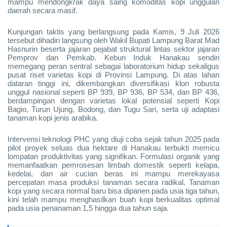
mampu mendongkrak daya saing komoditas kopi unggulan
daerah secara masif.
Kunjungan taktis yang berlangsung pada Kamis, 9 Juli 2026
tersebut dihadiri langsung oleh Wakil Bupati Lampung Barat Mad
Hasnurin beserta jajaran pejabat struktural lintas sektor jajaran
Pemprov dan Pemkab. Kebun Induk Hanakau sendiri
memegang peran sentral sebagai laboratorium hidup sekaligus
pusat riset varietas kopi di Provinsi Lampung. Di atas lahan
dataran tinggi ini, dikembangkan diversifikasi klon robusta
unggul nasional seperti BP 939, BP 936, BP 534, dan BP 436,
berdampingan dengan varietas lokal potensial seperti Kopi
Bagio, Turun Ujung, Bodong, dan Tugu Sari, serta uji adaptasi
tanaman kopi jenis arabika.
Intervensi teknologi PHC yang diuji coba sejak tahun 2025 pada
pilot proyek seluas dua hektare di Hanakau terbukti memicu
lompatan produktivitas yang signifikan. Formulasi organik yang
memanfaatkan pemrosesan limbah domestik seperti kelapa,
kedelai, dan air cucian beras ini mampu merekayasa
percepatan masa produksi tanaman secara radikal. Tanaman
kopi yang secara normal baru bisa dipanen pada usia tiga tahun,
kini telah mampu menghasilkan buah kopi berkualitas optimal
pada usia penanaman 1,5 hingga dua tahun saja.