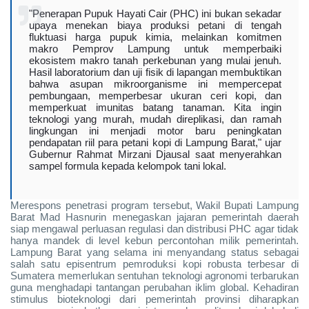
"Penerapan Pupuk Hayati Cair (PHC) ini bukan sekadar
upaya menekan biaya produksi petani di tengah
fluktuasi harga pupuk kimia, melainkan komitmen
makro Pemprov Lampung untuk memperbaiki
ekosistem makro tanah perkebunan yang mulai jenuh.
Hasil laboratorium dan uji fisik di lapangan membuktikan
bahwa asupan mikroorganisme ini mempercepat
pembungaan, memperbesar ukuran ceri kopi, dan
memperkuat imunitas batang tanaman. Kita ingin
teknologi yang murah, mudah direplikasi, dan ramah
lingkungan ini menjadi motor baru peningkatan
pendapatan riil para petani kopi di Lampung Barat," ujar
Gubernur Rahmat Mirzani Djausal saat menyerahkan
sampel formula kepada kelompok tani lokal.
Merespons penetrasi program tersebut, Wakil Bupati Lampung
Barat Mad Hasnurin menegaskan jajaran pemerintah daerah
siap mengawal perluasan regulasi dan distribusi PHC agar tidak
hanya mandek di level kebun percontohan milik pemerintah.
Lampung Barat yang selama ini menyandang status sebagai
salah satu episentrum pemroduksi kopi robusta terbesar di
Sumatera memerlukan sentuhan teknologi agronomi terbarukan
guna menghadapi tantangan perubahan iklim global. Kehadiran
stimulus bioteknologi dari pemerintah provinsi diharapkan