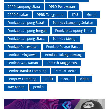
DPRD Lampung Utara
DPRD Pesawaran
DPRD Pesibar
DPRD Tanggamus
KPU
Mesuji
Pemkab Lampung Barat
Pemkab Lampung Selatan
Pemkab Lampung Tengah
Pemkab Lampung Timur
Pemkab Lampung Utara
Pemkab Mesuji
Pemkab Pesawaran
Pemkab Pesisir Barat
Pemkab Pringsewu
Pemkab Tulang Bawang
Pemkab Way Kanan
Pemkab tanggamus
Pemkot Bandar Lampung
Pemkot Metro
Pemprov Lampung
RSUD
Sports
Video
Way Kanan
pemko