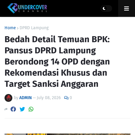
Home
DPRD Lampung
Bedah Detail Temuan BPK:
Pansus DPRD Lampung
Berondong 14 OPD dengan
Rekomendasi Khusus dan
Target Sanksi Anggaran
by
ADMIN
—
July 08, 2026
0