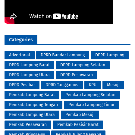
Categories
Advertorial
DPRD Bandar Lampung
DPRD Lampung
DPRD Lampung Barat
DPRD Lampung Selatan
DPRD Lampung Utara
DPRD Pesawaran
DPRD Pesibar
DPRD Tanggamus
KPU
Mesuji
Pemkab Lampung Barat
Pemkab Lampung Selatan
Pemkab Lampung Tengah
Pemkab Lampung Timur
Pemkab Lampung Utara
Pemkab Mesuji
Pemkab Pesawaran
Pemkab Pesisir Barat
Pemkab Pringsewu
Pemkab Tulang Bawang