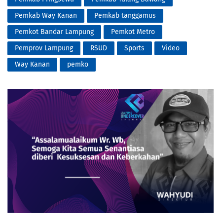
Pemkab Way Kanan
Pemkab tanggamus
Pemkot Bandar Lampung
Pemkot Metro
Pemprov Lampung
RSUD
Sports
Video
Way Kanan
pemko