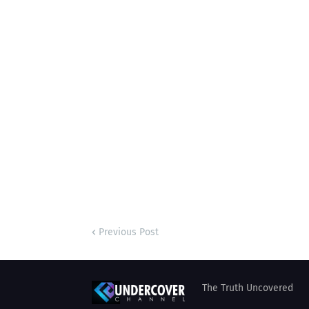
Previous Post
The Truth Uncovered