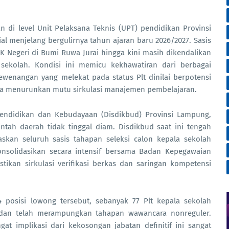
 di level Unit Pelaksana Teknis (UPT) pendidikan Provinsi
 menjelang bergulirnya tahun ajaran baru 2026/2027. Sasis
Negeri di Bumi Ruwa Jurai hingga kini masih dikendalikan
 sekolah. Kondisi ini memicu kekhawatiran dari berbagai
ewenangan yang melekat pada status Plt dinilai berpotensi
rta menurunkan mutu sirkulasi manajemen pembelajaran.
Pendidikan dan Kebudayaan (Disdikbud) Provinsi Lampung,
ah daerah tidak tinggal diam. Disdikbud saat ini tengah
kan seluruh sasis tahapan seleksi calon kepala sekolah
dikonsolidasikan secara intensif bersama Badan Kepegawaian
ikan sirkulasi verifikasi berkas dan saringan kompetensi
14 posisi lowong tersebut, sebanyak 77 Plt kepala sekolah
l dan telah merampungkan tahapan wawancara nonreguler.
at implikasi dari kekosongan jabatan definitif ini sangat