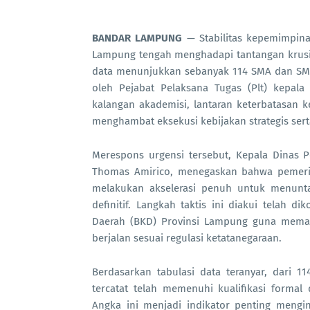
BANDAR LAMPUNG
— Stabilitas kepemimpinan
Lampung tengah menghadapi tantangan krusial
data menunjukkan sebanyak 114 SMA dan SMK 
oleh Pejabat Pelaksana Tugas (Plt) kepala
kalangan akademisi, lantaran keterbatasan k
menghambat eksekusi kebijakan strategis se
Merespons urgensi tersebut, Kepala Dinas 
Thomas Amirico, menegaskan bahwa pemerint
melakukan akselerasi penuh untuk menuntas
definitif. Langkah taktis ini diakui telah 
Daerah (BKD) Provinsi Lampung guna memast
berjalan sesuai regulasi ketatanegaraan.
Berdasarkan tabulasi data teranyar, dari 1
tercatat telah memenuhi kualifikasi forma
Angka ini menjadi indikator penting menging