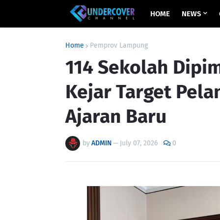
HOME
NEWS
Home
Pemprov Lampung
114 Sekolah Dipim
Kejar Target Pel
Ajaran Baru
by
ADMIN
—
July 07, 2026
0