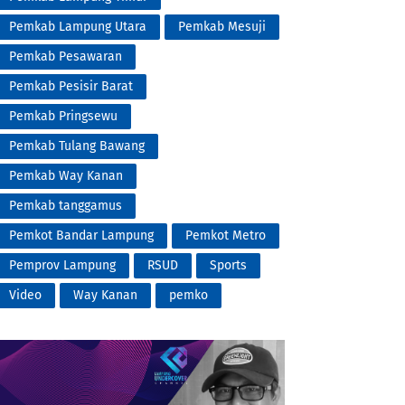
Pemkab Lampung Utara
Pemkab Mesuji
Pemkab Pesawaran
Pemkab Pesisir Barat
Pemkab Pringsewu
Pemkab Tulang Bawang
Pemkab Way Kanan
Pemkab tanggamus
Pemkot Bandar Lampung
Pemkot Metro
Pemprov Lampung
RSUD
Sports
Video
Way Kanan
pemko