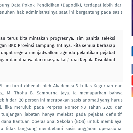
pung Data Pokok Pendidikan (Dapodik), terdapat lebih dari
enuhan hak administrasinya saat ini bergantung pada sasis
an terus kita mintakan progresnya. Tim panitia seleksi
gan BKD Provinsi Lampung. Intinya, kita semua berharap
ar dapat segera menjadwalkan agenda pelantikan pejabat
gan dan doanya dari masyarakat," urai Kepala Disdikbud
Plt ini turut dibedah oleh Akademisi Fakultas Keguruan dan
pung, M. Thoha B. Sampurna Jaya. Ia memaparkan bahwa
ebih dari 20 persen ini merupakan sasis anomali yang harus
nsial, jika merujuk pada Perpres Nomor 98 Tahun 2020 dan
unjangan jabatan hanya melekat pada pejabat definitif.
i dana Bantuan Operasional Sekolah (BOS) untuk membiayai
ara tidak langsung membebani sasis anggaran operasional