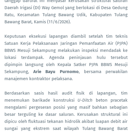
tanggap darurat ini menyasar kerusakan struktural saluran
Daerah Irigasi (DI) Way Gemol yang berlokasi di Desa Gedung
Ratu, Kecamatan Tulang Bawang Udik, Kabupaten Tulang
Bawang Barat, Kamis (11/6/2026).
Keputusan eksekusi lapangan diambil setelah tim teknis
Satuan Kerja Pelaksanaan Jaringan Pemanfaatan Air (PJPA)
BBWS Mesuji Sekampung melakukan inspeksi mendadak ke
lokasi terdampak. Agenda peninjauan hulu tersebut
dipimpin langsung oleh Kepala Satker PJPA BBWS Mesuji
Sekampung,
Arie Bayu Purnomo
, bersama perwakilan
manajemen kontraktor pelaksana.
Berdasarkan sasis hasil audit fisik di lapangan, tim
menemukan barikade konstruksi
U-Ditch
beton pracetak
mengalami pergeseran posisi yang masif bahkan sebagian
besar terguling ke dasar saluran. Kerusakan struktural ini
dipicu oleh fluktuasi tekanan hidrolik akibat luapan debit air
sungai yang ekstrem saat wilayah Tulang Bawang Barat