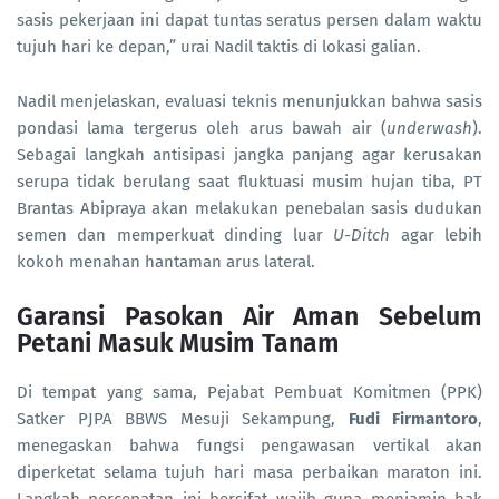
sasis pekerjaan ini dapat tuntas seratus persen dalam waktu
tujuh hari ke depan,” urai Nadil taktis di lokasi galian.
Nadil menjelaskan, evaluasi teknis menunjukkan bahwa sasis
pondasi lama tergerus oleh arus bawah air (
underwash
).
Sebagai langkah antisipasi jangka panjang agar kerusakan
serupa tidak berulang saat fluktuasi musim hujan tiba, PT
Brantas Abipraya akan melakukan penebalan sasis dudukan
semen dan memperkuat dinding luar
U-Ditch
agar lebih
kokoh menahan hantaman arus lateral.
Garansi Pasokan Air Aman Sebelum
Petani Masuk Musim Tanam
Di tempat yang sama, Pejabat Pembuat Komitmen (PPK)
Satker PJPA BBWS Mesuji Sekampung,
Fudi Firmantoro
,
menegaskan bahwa fungsi pengawasan vertikal akan
diperketat selama tujuh hari masa perbaikan maraton ini.
Langkah percepatan ini bersifat wajib guna menjamin hak