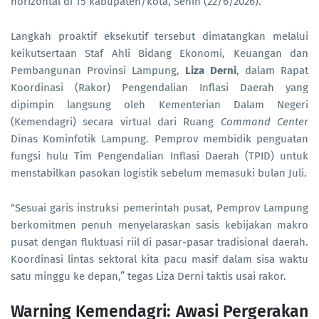
horizontal di 15 kabupaten/kota, Senin (22/6/2026).
Langkah proaktif eksekutif tersebut dimatangkan melalui
keikutsertaan Staf Ahli Bidang Ekonomi, Keuangan dan
Pembangunan Provinsi Lampung,
Liza Derni
, dalam Rapat
Koordinasi (Rakor) Pengendalian Inflasi Daerah yang
dipimpin langsung oleh Kementerian Dalam Negeri
(Kemendagri) secara virtual dari Ruang
Command Center
Dinas Kominfotik Lampung. Pemprov membidik penguatan
fungsi hulu Tim Pengendalian Inflasi Daerah (TPID) untuk
menstabilkan pasokan logistik sebelum memasuki bulan Juli.
“Sesuai garis instruksi pemerintah pusat, Pemprov Lampung
berkomitmen penuh menyelaraskan sasis kebijakan makro
pusat dengan fluktuasi riil di pasar-pasar tradisional daerah.
Koordinasi lintas sektoral kita pacu masif dalam sisa waktu
satu minggu ke depan,” tegas Liza Derni taktis usai rakor.
Warning Kemendagri: Awasi Pergerakan