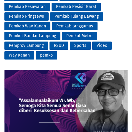
Pemkab Pesawaran
Pemkab Pesisir Barat
Pemkab Pringsewu
Pemkab Tulang Bawang
Pemkab Way Kanan
Pemkab tanggamus
Pemkot Bandar Lampung
Pemkot Metro
Pemprov Lampung
RSUD
Sports
Video
Way Kanan
pemko