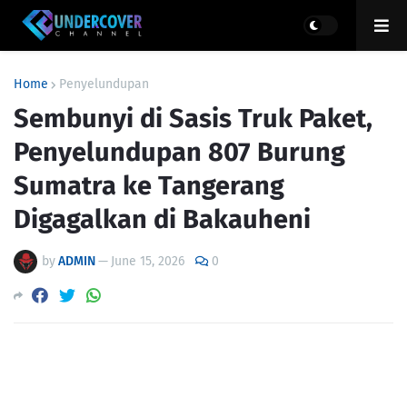
Home
Penyelundupan
Sembunyi di Sasis Truk Paket,
Penyelundupan 807 Burung
Sumatra ke Tangerang
Digagalkan di Bakauheni
by
ADMIN
—
June 15, 2026
0