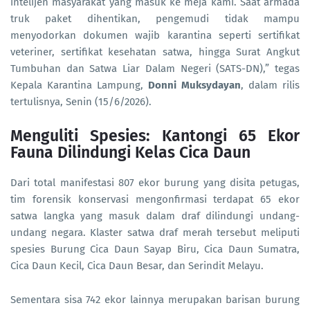
intelijen masyarakat yang masuk ke meja kami. Saat armada
truk paket dihentikan, pengemudi tidak mampu
menyodorkan dokumen wajib karantina seperti sertifikat
veteriner, sertifikat kesehatan satwa, hingga Surat Angkut
Tumbuhan dan Satwa Liar Dalam Negeri (SATS-DN),” tegas
Kepala Karantina Lampung,
Donni Muksydayan
, dalam rilis
tertulisnya, Senin (15/6/2026).
Menguliti Spesies: Kantongi 65 Ekor
Fauna Dilindungi Kelas Cica Daun
Dari total manifestasi 807 ekor burung yang disita petugas,
tim forensik konservasi mengonfirmasi terdapat 65 ekor
satwa langka yang masuk dalam draf dilindungi undang-
undang negara. Klaster satwa draf merah tersebut meliputi
spesies Burung Cica Daun Sayap Biru, Cica Daun Sumatra,
Cica Daun Kecil, Cica Daun Besar, dan Serindit Melayu.
Sementara sisa 742 ekor lainnya merupakan barisan burung