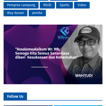
Pemprov Lampung
RSUD
Sports
Video
Way Kanan
pemko
Follow Us