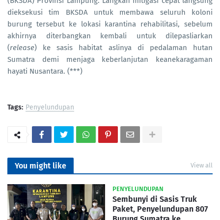
(BKSDA) Provinsi Lampung. Langkah mitigasi cepat langsung
dieksekusi tim BKSDA untuk membawa seluruh koloni
burung tersebut ke lokasi karantina rehabilitasi, sebelum
akhirnya diterbangkan kembali untuk dilepasliarkan
(
release
) ke sasis habitat aslinya di pedalaman hutan
Sumatra demi menjaga keberlanjutan keanekaragaman
hayati Nusantara. (***)
Tags:
Penyelundupan
You might like
View all
PENYELUNDUPAN
Sembunyi di Sasis Truk
Paket, Penyelundupan 807
Burung Sumatra ke