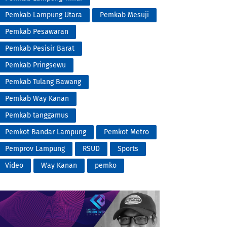
Pemkab Lampung Utara
Pemkab Mesuji
Pemkab Pesawaran
Pemkab Pesisir Barat
Pemkab Pringsewu
Pemkab Tulang Bawang
Pemkab Way Kanan
Pemkab tanggamus
Pemkot Bandar Lampung
Pemkot Metro
Pemprov Lampung
RSUD
Sports
Video
Way Kanan
pemko