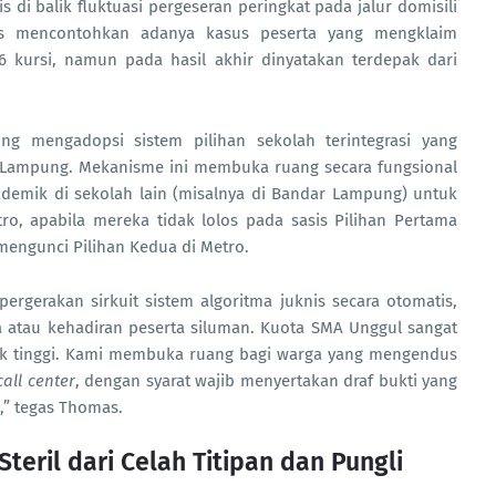
 di balik fluktuasi pergeseran peringkat pada jalur domisili
s mencontohkan adanya kasus peserta yang mengklaim
6 kursi, namun pada hasil akhir dinyatakan terdepak dari
ung mengadopsi sistem pilihan sekolah terintegrasi yang
si Lampung. Mekanisme ini membuka ruang secara fungsional
kademik di sekolah lain (misalnya di Bandar Lampung) untuk
, apabila mereka tidak lolos pada sasis Pilihan Pertama
engunci Pilihan Kedua di Metro.
ergerakan sirkuit sistem algoritma juknis secara otomatis,
a atau kehadiran peserta siluman. Kuota SMA Unggul sangat
ak tinggi. Kami membuka ruang bagi warga yang mengendus
call center
, dengan syarat wajib menyertakan draf bukti yang
,” tegas Thomas.
teril dari Celah Titipan dan Pungli