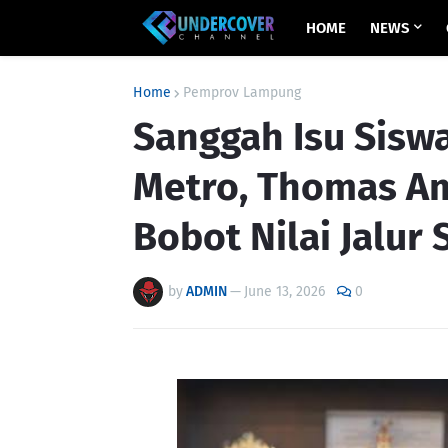
HOME
NEWS
Home
Pemprov Lampung
Sanggah Isu Sisw
Metro, Thomas Am
Bobot Nilai Jalur
by
ADMIN
—
June 13, 2026
0