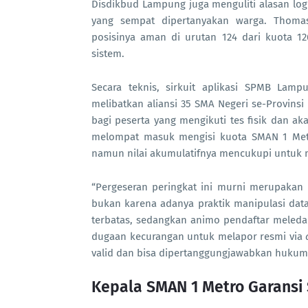
Disdikbud Lampung juga menguliti alasan logis
yang sempat dipertanyakan warga. Thoma
posisinya aman di urutan 124 dari kuota 12
sistem.
Secara teknis, sirkuit aplikasi SPMB Lamp
melibatkan aliansi 35 SMA Negeri se-Provin
bagi peserta yang mengikuti tes fisik dan a
melompat masuk mengisi kuota SMAN 1 Metro
namun nilai akumulatifnya mencukupi untuk m
“Pergeseran peringkat ini murni merupakan p
bukan karena adanya praktik manipulasi dat
terbatas, sedangkan animo pendaftar meled
dugaan kecurangan untuk melapor resmi via
valid dan bisa dipertanggungjawabkan hukum
Kepala SMAN 1 Metro Garansi S