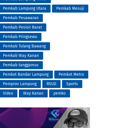
Pemkab Lampung Utara
Pemkab Mesuji
Pemkab Pesawaran
Pemkab Pesisir Barat
Pemkab Pringsewu
Pemkab Tulang Bawang
Pemkab Way Kanan
Pemkab tanggamus
Pemkot Bandar Lampung
Pemkot Metro
Pemprov Lampung
RSUD
Sports
Video
Way Kanan
pemko