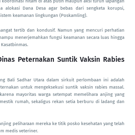
i koordinasi hitam di atas putih maupun aksi turun lapangan
a alokasi Dana Desa agar bebas dari sengketa korupsi,
 sistem keamanan lingkungan (Poskamling).
 sangat tertib dan kondusif. Namun yang mencuri perhatian
i mampu menerjemahkan fungsi keamanan secara luas hingga
 Kasatbinmas.
Dinas Peternakan Suntik Vaksin Rabies
ng Bali Sadhar Utara dalam sirkuit perlombaan ini adalah
ernakan untuk mengeksekusi suntik vaksin rabies massal.
is karena mayoritas warga setempat memelihara anjing yang
mestik rumah, sekaligus rekan setia berburu di ladang dan
njing peliharaan mereka ke titik posko kesehatan yang telah
im medis veteriner.