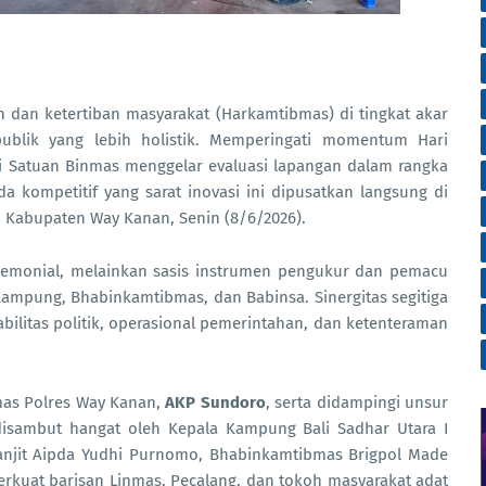
 dan ketertiban masyarakat (Harkamtibmas) di tingkat akar
ublik yang lebih holistik. Memperingati momentum Hari
i Satuan Binmas menggelar evaluasi lapangan dalam rangka
a kompetitif yang sarat inovasi ini dipusatkan langsung di
, Kabupaten Way Kanan, Senin (8/6/2026).
eremonial, melainkan sasis instrumen pengukur dan pemacu
Kampung, Bhabinkamtibmas, dan Babinsa. Sinergitas segitiga
tabilitas politik, operasional pemerintahan, dan ketenteraman
mas Polres Way Kanan,
AKP Sundoro
, serta didampingi unsur
disambut hangat oleh Kepala Kampung Bali Sadhar Utara I
Banjit Aipda Yudhi Purnomo, Bhabinkamtibmas Brigpol Made
perkuat barisan Linmas, Pecalang, dan tokoh masyarakat adat