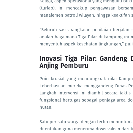
Ketiga, aspek operasional yang menguliti bukt
(turlap). Ini mencakup pengawasan bersam
manajemen patroli wilayah, hingga keaktifan
“Seluruh sasis rangkaian penilaian berjalan
adalah bagaimana Tiga Pilar di kampung in
menyentuh aspek kesehatan lingkungan,” puji
Inovasi Tiga Pilar: Gandeng 
Anjing Pemburu
Poin krusial yang mendongkrak nilai Kampu
keberhasilan mereka menggandeng Dinas Pet
Langkah intervensi ini diambil secara takt
fungsional bertugas sebagai penjaga area do
hutan.
Satu per satu warga dengan tertib menuntun a
ditentukan guna menerima dosis vaksin dari t