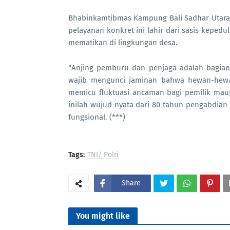
Bhabinkamtibmas Kampung Bali Sadhar Utar
pelayanan konkret ini lahir dari sasis kepe
mematikan di lingkungan desa.
“Anjing pemburu dan penjaga adalah bagian d
wajib mengunci jaminan bahwa hewan-hewan 
memicu fluktuasi ancaman bagi pemilik maup
inilah wujud nyata dari 80 tahun pengabdian
fungsional. (***)
Tags:
TNI/ Polri
Share
You might like