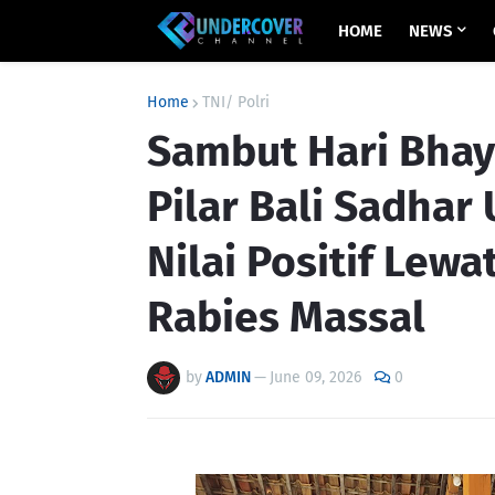
HOME
NEWS
Home
TNI/ Polri
Sambut Hari Bhay
Pilar Bali Sadhar
Nilai Positif Lewa
Rabies Massal
by
ADMIN
—
June 09, 2026
0