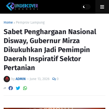
Home
Pemprov Lampung
Sabet Penghargaan Nasional
Disway, Gubernur Mirza
Dikukuhkan Jadi Pemimpin
Daerah Inspiratif Sektor
Pertanian
by
ADMIN
—
June 13, 2026
0