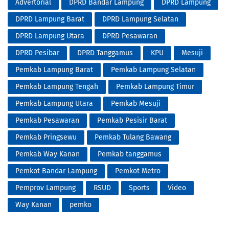
Advertorial
DPRD Bandar Lampung
DPRD Lampung
DPRD Lampung Barat
DPRD Lampung Selatan
DPRD Lampung Utara
DPRD Pesawaran
DPRD Pesibar
DPRD Tanggamus
KPU
Mesuji
Pemkab Lampung Barat
Pemkab Lampung Selatan
Pemkab Lampung Tengah
Pemkab Lampung Timur
Pemkab Lampung Utara
Pemkab Mesuji
Pemkab Pesawaran
Pemkab Pesisir Barat
Pemkab Pringsewu
Pemkab Tulang Bawang
Pemkab Way Kanan
Pemkab tanggamus
Pemkot Bandar Lampung
Pemkot Metro
Pemprov Lampung
RSUD
Sports
Video
Way Kanan
pemko