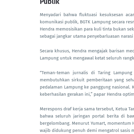
Publik
Menyadari bahwa fluktuasi kesuksesan aca
komunikasi publik, BGTK Lampung secara resm
Hendra memosisikan para kuli tinta bukan sek
sebagai jangkar utama penyebarluasan narasi 
Secara khusus, Hendra mengajak barisan med
Lampung untuk mengawal ketat seluruh rangka
“Teman-teman jurnalis di Taring Lampung
membutuhkan sirkuit pemberitaan yang sehat
pedalaman Lampung ke panggung nasional. Ko
keberhasilan gerakan ini,” papar Hendra optimi
Merespons draf kerja sama tersebut, Ketua T
bahwa seluruh jaringan portal berita di ba
bergelombang. Menurut Yumart, momentum HG
wajib didukung penuh demi mengatrol sasis m