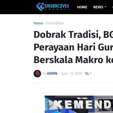
HOME
NEWS
Home
Pendidikan
Dobrak Tradisi, 
Perayaan Hari Gu
Berskala Makro k
by
ADMIN
—
June 13, 2026
0