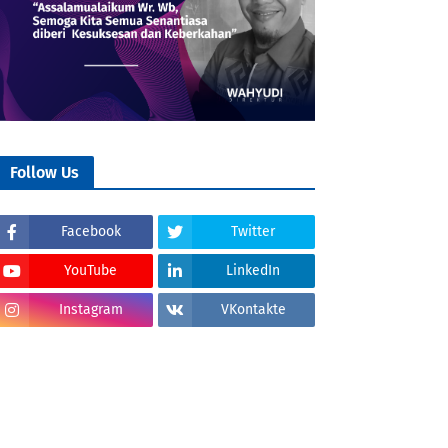
Follow Us
Facebook
Twitter
YouTube
LinkedIn
Instagram
VKontakte