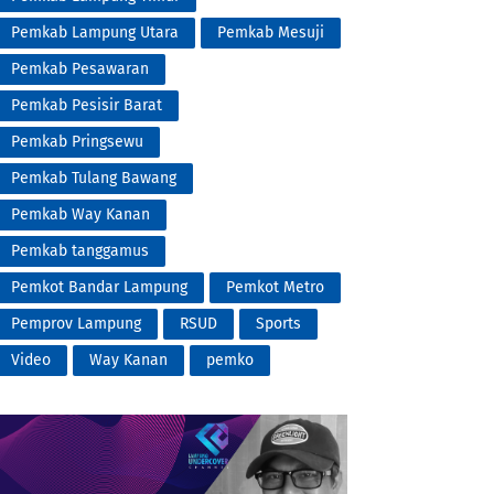
Pemkab Lampung Utara
Pemkab Mesuji
Pemkab Pesawaran
Pemkab Pesisir Barat
Pemkab Pringsewu
Pemkab Tulang Bawang
Pemkab Way Kanan
Pemkab tanggamus
Pemkot Bandar Lampung
Pemkot Metro
Pemprov Lampung
RSUD
Sports
Video
Way Kanan
pemko