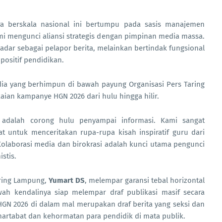
ra berskala nasional ini bertumpu pada sasis manajemen
i mengunci aliansi strategis dengan pimpinan media massa.
adar sebagai pelapor berita, melainkan bertindak fungsional
positif pendidikan.
ia yang berhimpun di bawah payung Organisasi Pers Taring
ian kampanye HGN 2026 dari hulu hingga hilir.
 adalah corong hulu penyampai informasi. Kami sangat
 untuk menceritakan rupa-rupa kisah inspiratif guru dari
laborasi media dan birokrasi adalah kunci utama pengunci
stis.
aring Lampung,
Yumart DS
, melempar garansi tebal horizontal
wah kendalinya siap melempar draf publikasi masif secara
N 2026 di dalam mal merupakan draf berita yang seksi dan
artabat dan kehormatan para pendidik di mata publik.