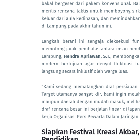
bakal bergeser dari pakem konvensional. Ba
merilis rencana taktis untuk memboyong sirk
keluar dari aula kedinasan, dan memindahkan
di Lampung pada akhir tahun ini.
Langkah berani ini sengaja dieksekusi fun
memotong jarak pembatas antara insan pend
Lampung,
Hendra Apriawan, S.T.
, membongkar 
modern bertujuan agar denyut fluktuasi tr
langsung secara inklusif oleh warga luas.
“Kami sedang mematangkan draf persiapan 
Target utamanya sangat klir, kami ingin melah
maupun daerah dengan mudah masuk, melihat
draf rencana besar ini berjalan linear di lap
kerja Organisasi Pers Pewarta Dalam Jaringan 
Siapkan Festival Kreasi Akbar
Pendidikan