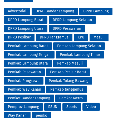
Advertorial
DPRD Bandar Lampung
DPRD Lampung
DPRD Lampung Barat
DPRD Lampung Selatan
DPRD Lampung Utara
DPRD Pesawaran
DPRD Pesibar
DPRD Tanggamus
KPU
Mesuji
Pemkab Lampung Barat
Pemkab Lampung Selatan
Pemkab Lampung Tengah
Pemkab Lampung Timur
Pemkab Lampung Utara
Pemkab Mesuji
Pemkab Pesawaran
Pemkab Pesisir Barat
Pemkab Pringsewu
Pemkab Tulang Bawang
Pemkab Way Kanan
Pemkab tanggamus
Pemkot Bandar Lampung
Pemkot Metro
Pemprov Lampung
RSUD
Sports
Video
Way Kanan
pemko