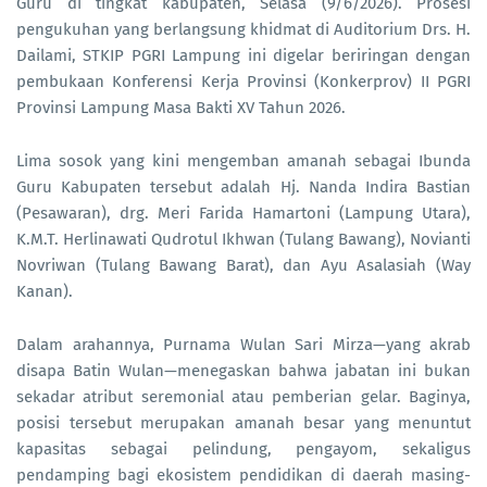
Guru di tingkat kabupaten, Selasa (9/6/2026). Prosesi
pengukuhan yang berlangsung khidmat di Auditorium Drs. H.
Dailami, STKIP PGRI Lampung ini digelar beriringan dengan
pembukaan Konferensi Kerja Provinsi (Konkerprov) II PGRI
Provinsi Lampung Masa Bakti XV Tahun 2026.
Lima sosok yang kini mengemban amanah sebagai Ibunda
Guru Kabupaten tersebut adalah Hj. Nanda Indira Bastian
(Pesawaran), drg. Meri Farida Hamartoni (Lampung Utara),
K.M.T. Herlinawati Qudrotul Ikhwan (Tulang Bawang), Novianti
Novriwan (Tulang Bawang Barat), dan Ayu Asalasiah (Way
Kanan).
Dalam arahannya, Purnama Wulan Sari Mirza—yang akrab
disapa Batin Wulan—menegaskan bahwa jabatan ini bukan
sekadar atribut seremonial atau pemberian gelar. Baginya,
posisi tersebut merupakan amanah besar yang menuntut
kapasitas sebagai pelindung, pengayom, sekaligus
pendamping bagi ekosistem pendidikan di daerah masing-