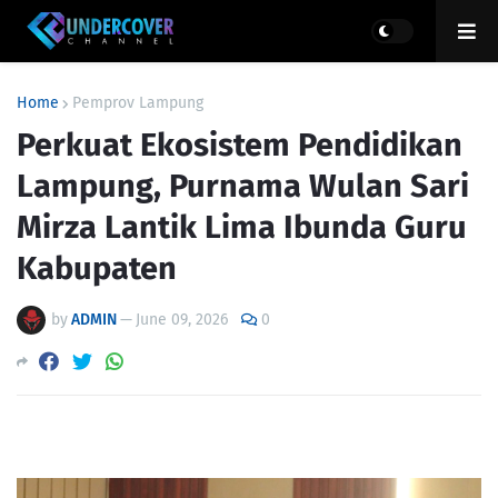
Home
Pemprov Lampung
Perkuat Ekosistem Pendidikan
Lampung, Purnama Wulan Sari
Mirza Lantik Lima Ibunda Guru
Kabupaten
by
ADMIN
—
June 09, 2026
0