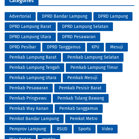
Categories
Advertorial
DPRD Bandar Lampung
DPRD Lampung
DPRD Lampung Barat
DPRD Lampung Selatan
DPRD Lampung Utara
DPRD Pesawaran
DPRD Pesibar
DPRD Tanggamus
KPU
Mesuji
Pemkab Lampung Barat
Pemkab Lampung Selatan
Pemkab Lampung Tengah
Pemkab Lampung Timur
Pemkab Lampung Utara
Pemkab Mesuji
Pemkab Pesawaran
Pemkab Pesisir Barat
Pemkab Pringsewu
Pemkab Tulang Bawang
Pemkab Way Kanan
Pemkab tanggamus
Pemkot Bandar Lampung
Pemkot Metro
Pemprov Lampung
RSUD
Sports
Video