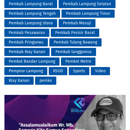
Pemkab Lampung Barat
Pemkab Lampung Selatan
Pemkab Lampung Tengah
Pemkab Lampung Timur
Pemkab Lampung Utara
Pemkab Mesuji
Pemkab Pesawaran
Pemkab Pesisir Barat
Pemkab Pringsewu
Pemkab Tulang Bawang
Pemkab Way Kanan
Pemkab tanggamus
Pemkot Bandar Lampung
Pemkot Metro
Pemprov Lampung
RSUD
Sports
Video
Way Kanan
pemko