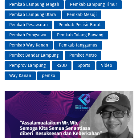
Pemkab Lampung Tengah
Pemkab Lampung Timur
Pemkab Lampung Utara
Pemkab Mesuji
Pemkab Pesawaran
Pemkab Pesisir Barat
Pemkab Pringsewu
Pemkab Tulang Bawang
Pemkab Way Kanan
Pemkab tanggamus
Pemkot Bandar Lampung
Pemkot Metro
Pemprov Lampung
RSUD
Sports
Video
Way Kanan
pemko