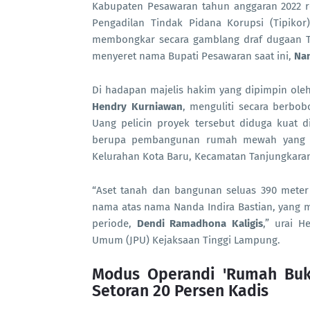
Kabupaten Pesawaran tahun anggaran 2022 re
Pengadilan Tindak Pidana Korupsi (Tipikor
membongkar secara gamblang draf dugaan T
menyeret nama Bupati Pesawaran saat ini,
Nan
Di hadapan majelis hakim yang dipimpin ole
Hendry Kurniawan
, menguliti secara berbob
Uang pelicin proyek tersebut diduga kuat d
berupa pembangunan rumah mewah yang ber
Kelurahan Kota Baru, Kecamatan Tanjungkara
“Aset tanah dan bangunan seluas 390 meter pe
nama atas nama Nanda Indira Bastian, yang 
periode,
Dendi Ramadhona Kaligis
,” urai H
Umum (JPU) Kejaksaan Tinggi Lampung.
Modus Operandi 'Rumah Buki
Setoran 20 Persen Kadis