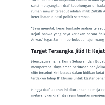
Saksi Sarimin memaparkan bahwa oknum ajud
saksi melayangkan draf kebohongan di had
rumah mewah tersebut adalah milik Zulkifli
keterlibatan dinasti politik setempat.
“Saya menolak keras barikade arahan tersebu
Kejati bahwa yang saya kerjakan secara fis
Anwar,” tegas Sarimin berbobot di lajur ruang
Target Tersangka Jilid II: Kej
Mencuatnya nama Fanny Setiawan dan Bupati N
mempertebal sinyalemen perluasan penyidika
elite tersebut kini berada dalam bidikan keta
terdakwa tahap II" khusus untuk klaster pen
Hingga draf laporan ini diturunkan ke meja r
melayangkan draf rilis resmi lanjutan mengena