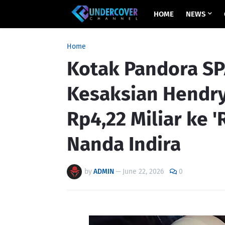
HOME
NEWS
Home
Kotak Pandora S
Kesaksian Hendry
Rp4,22 Miliar ke '
Nanda Indira
by
ADMIN
—
June 22, 2026
0