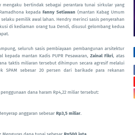
y mengaku bertindak sebagai perantara tunai sirkular yang
i Ramadhona kepada
Fanny Setiawan
(mantan Kabag Umum
I) selaku pemilik awal lahan. Hendry merinci sasis penyerahan
ekusi di kediaman orang tua Dendi, disusul gelombang kedua
apat.
Lampung, seluruh sasis pembiayaan pembangunan arsitektur
nal kepada mantan Kadis PUPR Pesawaran,
Zainal Fikri
, atas
 taktis miliaran tersebut dihimpun secara agresif melalui
ek SPAM sebesar 20 persen dari barikade para rekanan
 penggunaan dana haram Rp4,22 miliar tersebut:
enyerap anggaran sebesar
Rp3,5 miliar
.
:
Menguras dana tunai sebesar
Rp500 juta
.