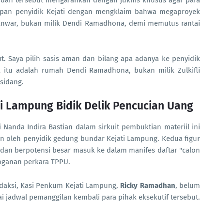
an tersebut mengarahkan dengan juknis khusus agar para
apan penyidik Kejati dengan mengklaim bahwa megaproyek
 Anwar, bukan milik Dendi Ramadhona, demi memutus rantai
t. Saya pilih sasis aman dan bilang apa adanya ke penyidik
ik itu adalah rumah Dendi Ramadhona, bukan milik Zulkifli
 sidang.
ati Lampung Bidik Delik Pencucian Uang
anda Indira Bastian dalam sirkuit pembuktian materiil ini
n oleh penyidik gedung bundar Kejati Lampung. Kedua figur
t dan berpotensi besar masuk ke dalam manifes daftar "calon
anganan perkara TPPU.
edaksi, Kasi Penkum Kejati Lampung,
Ricky Ramadhan
, belum
i jadwal pemanggilan kembali para pihak eksekutif tersebut.