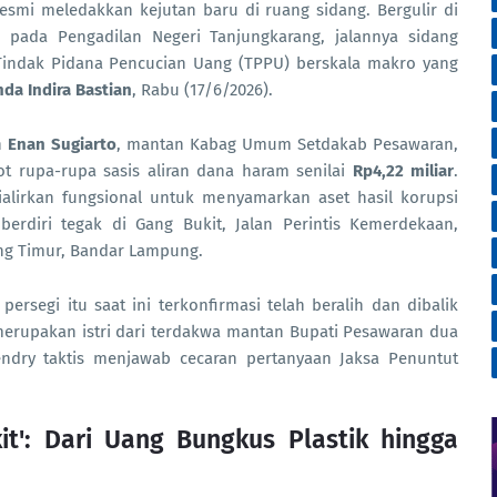
smi meledakkan kejutan baru di ruang sidang. Bergulir di
) pada Pengadilan Negeri Tanjungkarang, jalannya sidang
indak Pidana Pencucian Uang (TPPU) berskala makro yang
da Indira Bastian
, Rabu (17/6/2026).
h
Enan Sugiarto
, mantan Kabag Umum Setdakab Pesawaran,
ot rupa-rupa sasis aliran dana haram senilai
Rp4,22 miliar
.
ialirkan fungsional untuk menyamarkan aset hasil korupsi
diri tegak di Gang Bukit, Jalan Perintis Kemerdekaan,
ng Timur, Bandar Lampung.
rsegi itu saat ini terkonfirmasi telah beralih dan dibalik
merupakan istri dari terdakwa mantan Bupati Pesawaran dua
endry taktis menjawab cecaran pertanyaan Jaksa Penuntut
t': Dari Uang Bungkus Plastik hingga