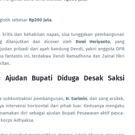
istik sebesar
Rp200 juta
.
au kritis dan kehabisan napas, sisa tunggakan pembangunan
g dilanjutkan dan dicover oleh
Duwi Heriyanto
, yang
 ajudan pribadi dari ayah kandung Dendi, yakni anggota DPR
a fantastis ini, terdakwa Dendi Ramadhona dan Zainal Fikri
itan.
r: Ajudan Bupati Diduga Desak Saksi
ika subkontraktor pembangunan,
H. Sarimin
, dan sang arsitek,
 intervensi horizontal dari pihak luar. Keduanya mengaku
amakan diri sebagai ajudan Bupati Pesawaran aktif pasca-
 korps Adhyaksa.