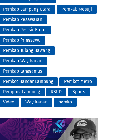
Pemkab Lampung Utara
Pemkab Mesuji
Pemkab Pesawaran
Pemkab Pesisir Barat
Pemkab Pringsewu
Pemkab Tulang Bawang
Pemkab Way Kanan
Pemkab tanggamus
Pemkot Bandar Lampung
Pemkot Metro
Pemprov Lampung
RSUD
Sports
Video
Way Kanan
pemko