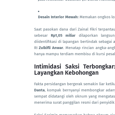
Desain Interior Mewah:
Memakan ongkos log
Saat pasokan dana dari Zainal Fikri terpant
sebesar
Rp1,05 miliar
dilaporkan langsun
diidentifikasi di lapangan bertindak sebagai
RI
Zulkifli Anwar
. Menatap rincian angka-angk
hanya mampu terdiam membisu di kursi pesak
Intimidasi Saksi Terbongka
Layangkan Kebohongan
Fakta persidangan bergerak semakin liar ket
Danta
, kompak bernyanyi membongkar adanya
sempat didatangi oleh oknum yang mengatasn
menerima surat panggilan resmi dari penyidik