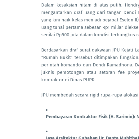
Dalam kesaksian hitam di atas putih, Hendr
mengantarkan draf uang dari tangan Dend
yang kini naik kelas menjadi pejabat Eselon I
uang tunai pertama sebesar Rp1 miliar dieks
senilai Rp500 juta dalam kondisi terbungkus r
Berdasarkan draf surat dakwaan JPU Kejati 
"Rumah Bukit" tersebut ditimpakan fungsio
perintah komando dari Dendi Ramadhona. Dana
juknis pemotongan atau setoran fee proy
kontraktor di Dinas PUPR.
JPU membedah secara rigid rupa-rupa alokasi
Pembayaran Kontraktor Fisik (H. Sarimin):
M
Jasa Arsitektur Gubahan (Ir. Danta Muhitha)