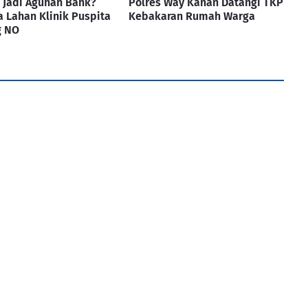
 Jadi Agunan Bank?
Polres Way Kanan Datangi TKP
 Lahan Klinik Puspita
Kebakaran Rumah Warga
g NO