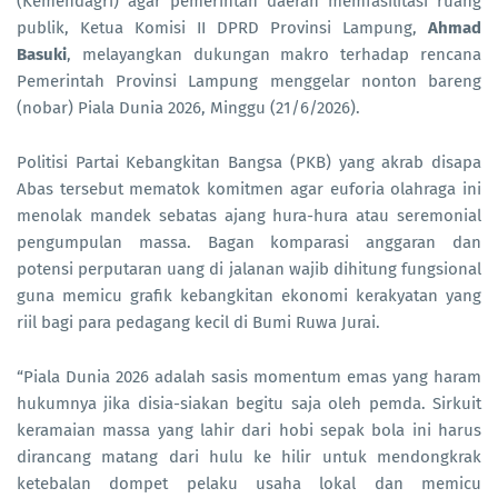
(Kemendagri) agar pemerintah daerah memfasilitasi ruang
publik, Ketua Komisi II DPRD Provinsi Lampung,
Ahmad
Basuki
, melayangkan dukungan makro terhadap rencana
Pemerintah Provinsi Lampung menggelar nonton bareng
(nobar) Piala Dunia 2026, Minggu (21/6/2026).
Politisi Partai Kebangkitan Bangsa (PKB) yang akrab disapa
Abas tersebut mematok komitmen agar euforia olahraga ini
menolak mandek sebatas ajang hura-hura atau seremonial
pengumpulan massa. Bagan komparasi anggaran dan
potensi perputaran uang di jalanan wajib dihitung fungsional
guna memicu grafik kebangkitan ekonomi kerakyatan yang
riil bagi para pedagang kecil di Bumi Ruwa Jurai.
“Piala Dunia 2026 adalah sasis momentum emas yang haram
hukumnya jika disia-siakan begitu saja oleh pemda. Sirkuit
keramaian massa yang lahir dari hobi sepak bola ini harus
dirancang matang dari hulu ke hilir untuk mendongkrak
ketebalan dompet pelaku usaha lokal dan memicu