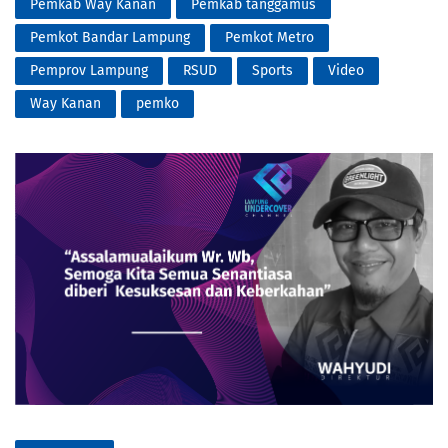
Pemkab Way Kanan
Pemkab tanggamus
Pemkot Bandar Lampung
Pemkot Metro
Pemprov Lampung
RSUD
Sports
Video
Way Kanan
pemko