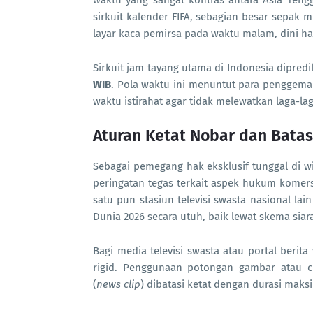
waktu yang sangat kontras antara Asia Teng
sirkuit kalender FIFA, sebagian besar sepak m
layar kaca pemirsa pada waktu malam, dini har
Sirkuit jam tayang utama di Indonesia dipred
WIB
. Pola waktu ini menuntut para penggemar 
waktu istirahat agar tidak melewatkan laga-lag
Aturan Ketat Nobar dan Batas
Sebagai pemegang hak eksklusif tunggal di w
peringatan tegas terkait aspek hukum komersi
satu pun stasiun televisi swasta nasional la
Dunia 2026 secara utuh, baik lewat skema siar
Bagi media televisi swasta atau portal berita
rigid. Penggunaan potongan gambar atau c
(
news clip
) dibatasi ketat dengan durasi maks