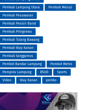
Pemkab Lampung Utara
Pemkab Mesuji
Pemkab Pesawaran
Pemkab Pesisir Barat
Pemkab Pringsewu
Pemkab Tulang Bawang
Pemkab Way Kanan
Pemkab tanggamus
Pemkot Bandar Lampung
Pemkot Metro
Pemprov Lampung
RSUD
Sports
Video
Way Kanan
pemko