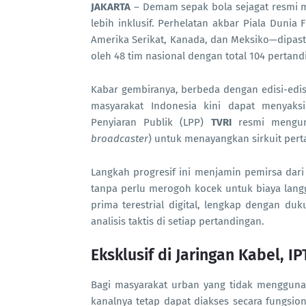
JAKARTA
– Demam sepak bola sejagat resmi me
lebih inklusif. Perhelatan akbar Piala Dunia 
Amerika Serikat, Kanada, dan Meksiko—dipasti
oleh 48 tim nasional dengan total 104 pertand
Kabar gembiranya, berbeda dengan edisi-edisi
masyarakat Indonesia kini dapat menyaks
Penyiaran Publik (LPP)
TVRI
resmi mengunc
broadcaster
) untuk menayangkan sirkuit pert
Langkah progresif ini menjamin pemirsa dar
tanpa perlu merogoh kocek untuk biaya langg
prima terestrial digital, lengkap dengan du
analisis taktis di setiap pertandingan.
Eksklusif di Jaringan Kabel, IP
Bagi masyarakat urban yang tidak menggunaka
kanalnya tetap dapat diakses secara fungsio