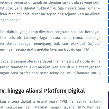
landa pemirsa di tanah air dengan sirkuit akses yang jauh
FIFA 2026 yang dihelat fluktuatif di tiga negara tuan rumah—
kan menjadi edisi terbesar sepanjang sejarah karena diikuti
ingan sengit.
 terdahulu yang kerap diwarnai sengketa hak siar berbayar,
ikan seluruh jalannya laga secara cuma-cuma. Lembaga
i status sebagai pemegang hak siar eksklusif (
official
andingan secara gratis melalui layanan
free-to-air
(FTA).
i Sabang sampai Merauke dapat menikmati pesta bola dunia
anan tambahan. TVRI menjanjikan sirkuit kualitas tayangan
kungan host profesional serta teknologi multi-kamera untuk
TV, hingga Aliansi Platform Digital
n antena digital terestrial biasa, TVRI memastikan sirkuit
nal melalui jaringan TV kabel maupun layanan IPTV. Pemirsa