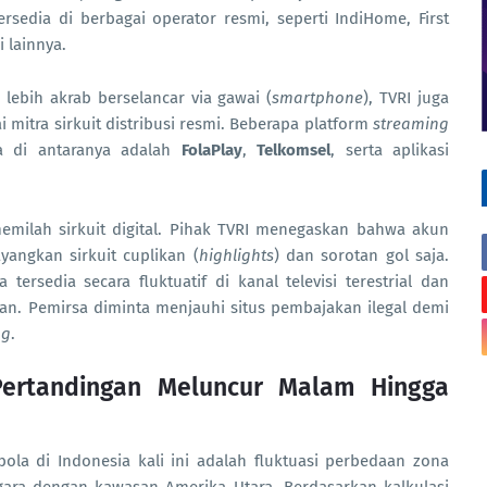
rsedia di berbagai operator resmi, seperti IndiHome, First
i lainnya.
lebih akrab berselancar via gawai (
smartphone
), TVRI juga
mitra sirkuit distribusi resmi. Beberapa platform
streaming
ma di antaranya adalah
FolaPlay
,
Telkomsel
, serta aplikasi
emilah sirkuit digital. Pihak TVRI menegaskan bahwa akun
angkan sirkuit cuplikan (
highlights
) dan sorotan gol saja.
ersedia secara fluktuatif di kanal televisi terestrial dan
kan. Pemirsa diminta menjauhi situs pembajakan ilegal demi
ng
.
Pertandingan Meluncur Malam Hingga
ola di Indonesia kali ini adalah fluktuasi perbedaan zona