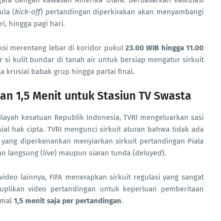
gara dengan kawasan Amerika Utara. Berdasarkan kalkulasi
ula (
kick-off
) pertandingan diperkirakan akan menyambangi
i, hingga pagi hari.
iksi merentang lebar di koridor pukul
23.00 WIB hingga 11.00
si kulit bundar di tanah air untuk bersiap mengatur sirkuit
a krusial babak grup hingga partai final.
an 1,5 Menit untuk Stasiun TV Swasta
ilayah kesatuan Republik Indonesia, TVRI mengeluarkan sasi
al hak cipta. TVRI mengunci sirkuit aturan bahwa tidak ada
in yang diperkenankan menyiarkan sirkuit pertandingan Piala
an langsung (
live
) maupun siaran tunda (
delayed
).
 video lainnya, FIFA menerapkan sirkuit regulasi yang sangat
uplikan video pertandingan untuk keperluan pemberitaan
imal
1,5 menit saja per pertandingan
.