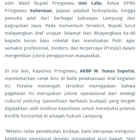
oleh Wakil Bupati Pringsewu
Umi Laila
, Ketua DPRD
Pringsewu
Suherman
, jajaran pejabat forkopimda, hingga
pemuka adat dari berbagai kebuayan Lampung dan
paguyuban Jawa. Pada momentum tersebut, Bupati turut
melayangkan draf ucapan Selamat Hari Bhayangkara ke-80
kepada korps baju cokelat dan mendoakan Polri agar
semakin profesional, modern, dan terpercaya (
Presisi
) dalam
mengemban juknis pengayoman masyarakat.
Di sisi lain, Kapolres Pringsewu,
AKBP M. Yunus Saputra
,
membeberkan cetak biru di balik pelaksanaan draf kegiatan
ini. Perwira menengah tersebut menegaskan bahwa
pagelaran ini merupakan juknis operasional dari strategi
cultural policing
(pemolisian berbasis budaya) yang tengah
digalakkan oleh institusi kepolisian untuk mereduksi potensi
konflik horizontal di wilayah hukum Lampung.
"Melalui radar pendekatan budaya, kami berupaya mengunci
kedekatan emosional dengan masyarakat arus bawah. Seni