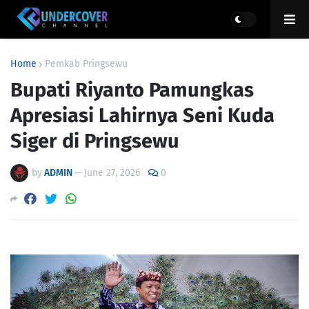
Home
Pemkab Pringsewu
Bupati Riyanto Pamungkas
Apresiasi Lahirnya Seni Kuda
Siger di Pringsewu
by
ADMIN
—
June 27, 2026
0