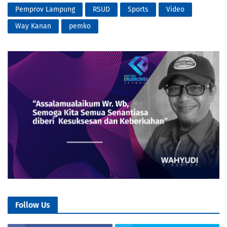
Pemprov Lampung
RSUD
Sports
Video
Way Kanan
pemko
Follow Us