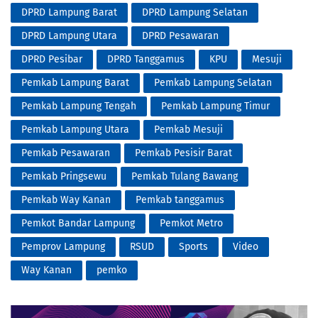
DPRD Lampung Barat
DPRD Lampung Selatan
DPRD Lampung Utara
DPRD Pesawaran
DPRD Pesibar
DPRD Tanggamus
KPU
Mesuji
Pemkab Lampung Barat
Pemkab Lampung Selatan
Pemkab Lampung Tengah
Pemkab Lampung Timur
Pemkab Lampung Utara
Pemkab Mesuji
Pemkab Pesawaran
Pemkab Pesisir Barat
Pemkab Pringsewu
Pemkab Tulang Bawang
Pemkab Way Kanan
Pemkab tanggamus
Pemkot Bandar Lampung
Pemkot Metro
Pemprov Lampung
RSUD
Sports
Video
Way Kanan
pemko