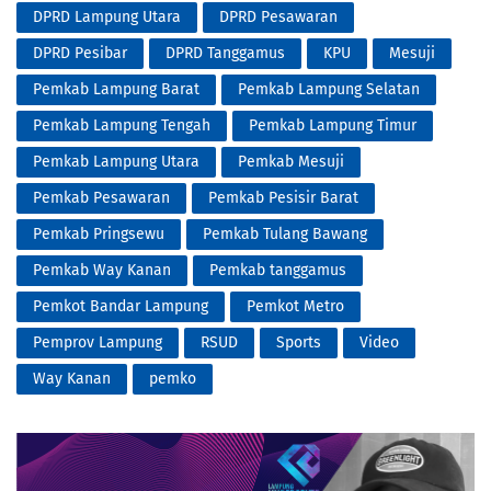
DPRD Lampung Utara
DPRD Pesawaran
DPRD Pesibar
DPRD Tanggamus
KPU
Mesuji
Pemkab Lampung Barat
Pemkab Lampung Selatan
Pemkab Lampung Tengah
Pemkab Lampung Timur
Pemkab Lampung Utara
Pemkab Mesuji
Pemkab Pesawaran
Pemkab Pesisir Barat
Pemkab Pringsewu
Pemkab Tulang Bawang
Pemkab Way Kanan
Pemkab tanggamus
Pemkot Bandar Lampung
Pemkot Metro
Pemprov Lampung
RSUD
Sports
Video
Way Kanan
pemko