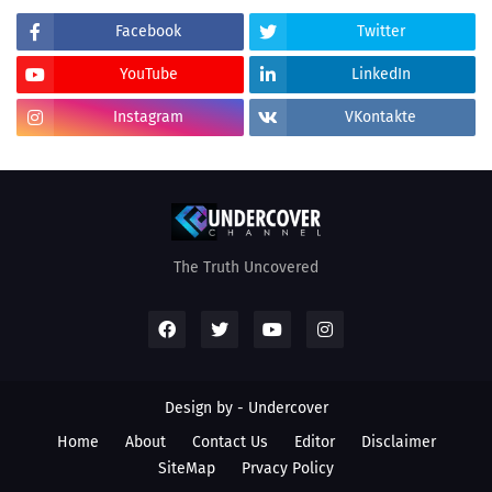
Facebook
Twitter
YouTube
LinkedIn
Instagram
VKontakte
The Truth Uncovered
Design by - Undercover
Home
About
Contact Us
Editor
Disclaimer
SiteMap
Prvacy Policy