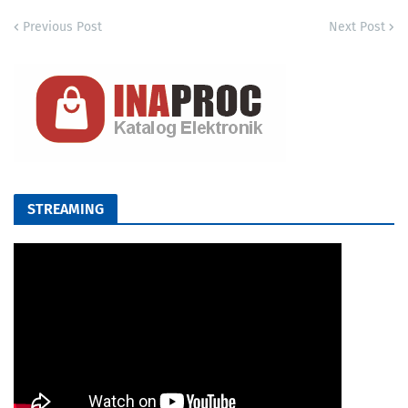
Previous Post
Next Post
STREAMING