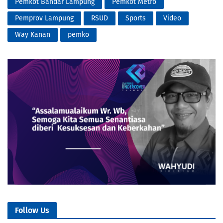
Pemkot Bandar Lampung
Pemkot Metro
Pemprov Lampung
RSUD
Sports
Video
Way Kanan
pemko
Follow Us