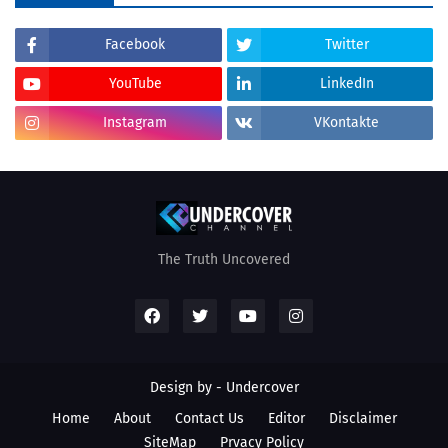
Facebook
Twitter
YouTube
LinkedIn
Instagram
VKontakte
The Truth Uncovered
Design by - Undercover
Home
About
Contact Us
Editor
Disclaimer
SiteMap
Prvacy Policy