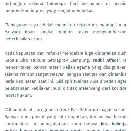
terbangun selama beberapa hari bermalam di masjid
memberikan impresi yang sangat membekas.
“Tanggapan saya setelah mengikuti
retreat
ini, mantap,” ujar
Mulyadi Irsan singkat namun tegas menggambarkan
keberhasilan acara.
Nada kepuasan dan refleksi mendalam juga diutarakan oleh
Kepala Biro Hukum Setdaprov Lampung,
Yudhi Alfadri
. Ia
menceritakan bahwa materi kajian agama yang disuguhkan
selama
retreat
sangat relevan dengan realitas dan dinamika
kerja kedinasan saat ini. Sisi spiritualitas ASN dibedah agar
pelaksanaan kebijakan publik tidak melenceng dari koridor
moral hukum.
“Alhamdulillah, program
retreat
Pak Gubernur bagus sekali.
Banyak ilmu positif yang kita dapatkan, khususnya terkait
spiritualitas. Ini menyadarkan kami bahwa
kita bekerja
bukan hanya untuk mengejar dunia, namun juga untuk