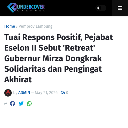
Home
Pemprov Lampung
Tuai Respons Positif, Pejabat
Eselon II Sebut 'Retreat'
Gubernur Mirza Dongkrak
Solidaritas dan Pengingat
Akhirat
by
ADMIN
—
May 21, 2026
0