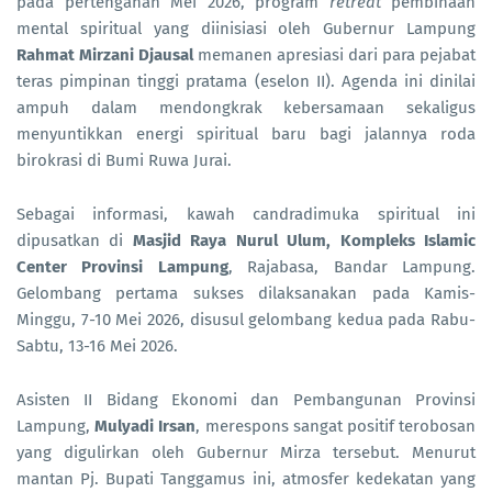
pada pertengahan Mei 2026, program
retreat
pembinaan
mental spiritual yang diinisiasi oleh Gubernur Lampung
Rahmat Mirzani Djausal
memanen apresiasi dari para pejabat
teras pimpinan tinggi pratama (eselon II). Agenda ini dinilai
ampuh dalam mendongkrak kebersamaan sekaligus
menyuntikkan energi spiritual baru bagi jalannya roda
birokrasi di Bumi Ruwa Jurai.
Sebagai informasi, kawah candradimuka spiritual ini
dipusatkan di
Masjid Raya Nurul Ulum, Kompleks Islamic
Center Provinsi Lampung
, Rajabasa, Bandar Lampung.
Gelombang pertama sukses dilaksanakan pada Kamis-
Minggu, 7-10 Mei 2026, disusul gelombang kedua pada Rabu-
Sabtu, 13-16 Mei 2026.
Asisten II Bidang Ekonomi dan Pembangunan Provinsi
Lampung,
Mulyadi Irsan
, merespons sangat positif terobosan
yang digulirkan oleh Gubernur Mirza tersebut. Menurut
mantan Pj. Bupati Tanggamus ini, atmosfer kedekatan yang