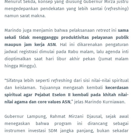
Menurut Sekda, konsep yang diusung Gubernur Mirza justru
mengedepankan pendekatan yang lebih santai (
refreshing
)
namun sarat makna.
Marindo juga menjamin bahwa pelaksanaan
retreat
ini
sama
sekali tidak mengganggu produktivitas pelayanan publik
maupun jam kerja ASN
. Hal ini dikarenakan pengaturan
jadwal registrasi dimulai pada Rabu malam, lalu agenda inti
dioptimalkan saat hari libur akhir pekan (Jumat malam
hingga Minggu).
“Sifatnya lebih seperti
refreshing
dari sisi nilai-nilai spiritual
dan keislaman. Tujuannya mengasah kembali
kecerdasan
spiritual agar Pejabat Eselon II kembali pada khitah nilai-
nilai agama dan core values ASN
,” jelas Marindo Kurniawan.
Gubernur Lampung, Rahmat Mirzani Djausal, sejak awal
menegaskan bahwa program ini dirancang sebagai
instrumen investasi SDM jangka panjang, bukan sekadar