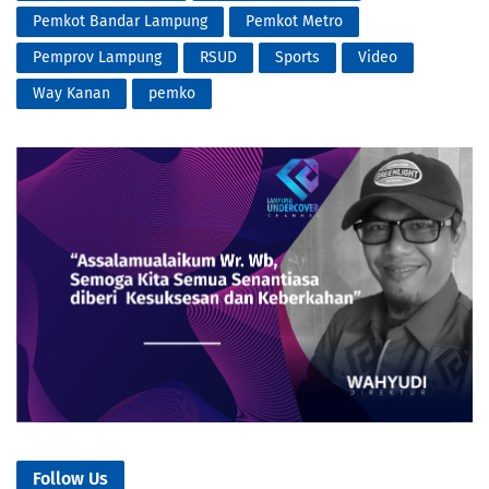
Pemkot Bandar Lampung
Pemkot Metro
Pemprov Lampung
RSUD
Sports
Video
Way Kanan
pemko
Follow Us